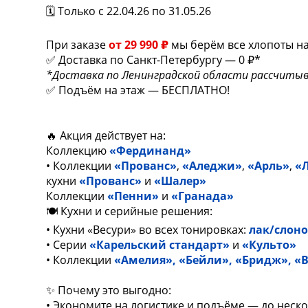
🗓 Только с 22.04.26 по 31.05.26
При заказе
от 29 990 ₽
мы берём все хлопоты на
✅ Доставка по Санкт-Петербургу — 0 ₽*
*Доставка по Ленинградской области рассчитыв
✅ Подъём на этаж — БЕСПЛАТНО!
🔥 Акция действует на:
Коллекцию
«Фердинанд»
• Коллекции
«Прованс»
,
«Аледжи»
,
«Арль»
,
«
кухни
«Прованс»
и
«Шалер»
Коллекции
«Пенни»
и
«Гранада»
🍽 Кухни и серийные решения:
• Кухни «Весури» во всех тонировках:
лак/слоно
• Серии
«Карельский стандарт»
и
«Культо»
• Коллекции
«Амелия»
,
«Бейли»
,
«Бридж»
,
«
✨ Почему это выгодно:
• Экономите на логистике и подъёме — до неск