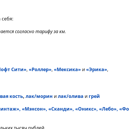
 себя:
ается согласно тарифу за км.
Лофт Сити»
,
«Роллер»
,
«Мексика»
и
«Эрика»
,
вая кость
,
лак/морин
и
лак/олива
и
г
рей
Винтаж»
,
«Мэнсон»
,
«Сканди»
,
«Оникс»,
«Лебо»
,
«Фо
ольких тысяч рублей