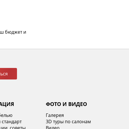
аш бюджет и
ься
АЦИЯ
ФОТО И ВИДЕО
белью
Галерея
 стандарт
3D туры по салонам
ии, советы,
Видео