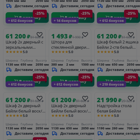
1600 мм
мм
2050 мм
1130 мм
650 мм
2050 мм
1130 мм
650 мм
2050 м
Доставим_сегодня
Доставим_сегодня
Доставим_сегодня
-25%
-25%
-25%
В корзину
В корзину
В корзину
+ 612 бонусов
+ 14 бонусов
+ 612 бонусов
61 200
1 493
61 200
₽
₽
₽
81 600
1 990
81 600
₽
₽
₽
Шкаф 2х дверный с
Штора для
Шкаф белый 2 ящика
зеркальными
стеклянной двери
Бейли 2-ств белый
★★★★★
★★★★★
★★★★★
5.0
5.0
5.0
дверями Бейли белый
шкафа/стеллажа
воск
воск/антик
Бейли и Лебо
Ширина
Глубина
Высота
Ширина
Глубина
Высота
Ширина
Глубина
Высота
1130 мм
650 мм
2050 мм
380 мм
2 мм
1500 мм
1130 мм
650 мм
2050 м
Доставим_сегодня
Доставим_сегодня
Доставим_сегодня
-25%
-25%
-25%
В корзину
В корзину
В корзину
+ 612 бонусов
+ 612 бонусов
+ 219 бонусов
61 200
61 200
21 990
₽
₽
₽
81 600
81 600
29 320
₽
₽
₽
Шкаф 2х дверный
Шкаф 2х дверный
Надстройка стола
Бейли белый воск/
Бейли белый воск/
белая Бейли
★★★★★
★★★★★
★★★★★
5.0
5.0
5.0
антрацит
антик
Ширина
Глубина
Высота
Ширина
Глубина
Высота
Ширина
Глубина
Высота
1130 мм
650 мм
2050 мм
1130 мм
650 мм
2050 мм
1190 мм
260 мм
700 мм
Доставим_сегодня
Доставим_сегодня
Доставим_сегодня