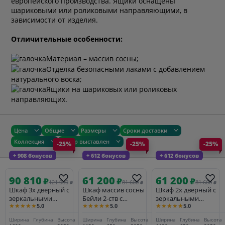
европейского производства. Ящики оснащены
шариковыми или роликовыми направляющими, в
зависимости от изделия.
Отличительные особенности:
Материал – массив сосны;
Отделка безопасными лаками с добавлением
натурального воска;
Ящики на шариковых или роликовых
направляющих.
Цена
Общие
Размеры
Сроки доставки
Коллекция
Товар выставлен
-25%
-25%
-25%
+ 908 бонусов
+ 612 бонусов
+ 612 бонусов
90 810
61 200
61 200
₽
₽
₽
121 080
81 600
81 600
₽
₽
₽
Шкаф 3х дверный с
Шкаф массив сосны
Шкаф 2х дверный с
зеркальными
Бейли 2-ств с
зеркальными
★★★★★
★★★★★
★★★★★
5.0
5.0
5.0
дверями Бейли белый
зеркальными
дверями Бейли белый
воск/антик
дверями белый воск
воск/антрацит
Ширина
Глубина
Высота
Ширина
Глубина
Высота
Ширина
Глубина
Высота