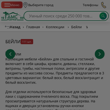
Спб с 10:00 до 21:00
Меню
Выберите город
Телефоны
Назад
›
Главная
›
Коллекции
›
Бейли
↴
БЕЙЛИ
111 шт.
Коллекция мебели «Бейли» для спальни и гостиной
включает в себя шкафы, кровати, диваны, стеллажи,
витрины, тумбы, настенные полки, антресоли и другие
предметы из массива сосны. Предметы предлагаются в 3
цветовых вариантах: белый воск, белый воск/антрацит и
белый воск/антик.
Для отделки используются безопасные для здоровья
лаки с содержанием пчелиного воска. Под покрытием
просматривается натуральная структура дерева. На
ящиках и дверцах установлены ручки-кнопки