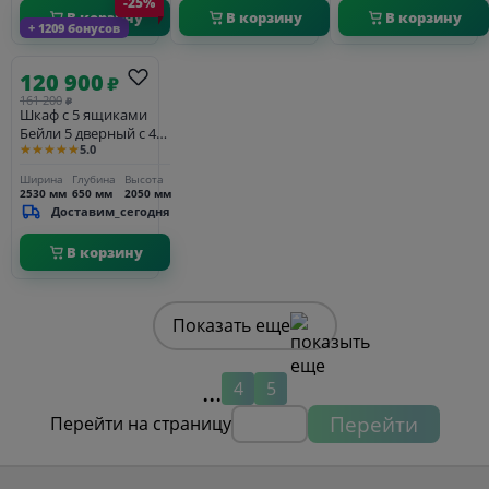
-25%
В корзину
В корзину
В корзину
+ 1209 бонусов
120 900
₽
161 200
₽
Шкаф c 5 ящиками
Бейли 5 дверный с 4
★★★★★
5.0
стеклянными
дверями и полками
Ширина
Глубина
Высота
белый воск
2530 мм
650 мм
2050 мм
Доставим_сегодня
В корзину
Показать еще
...
4
5
Перейти
Перейти на страницу