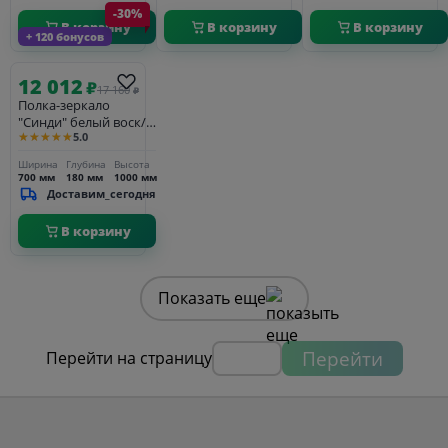
-30%
В корзину
В корзину
В корзину
+ 120 бонусов
12 012
₽
17 160
₽
Полка-зеркало
"Синди" белый воск/
★★★★★
5.0
серый
Ширина
Глубина
Высота
700 мм
180 мм
1000 мм
Доставим_сегодня
В корзину
Показать еще
Перейти
Перейти на страницу