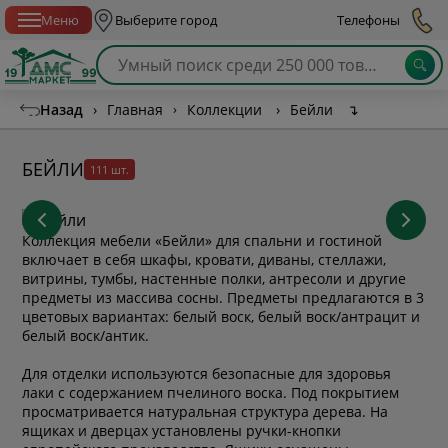
Спб с 10:00 до 21:00
Меню
Выберите город
Телефоны
Назад
›
Главная
›
Коллекции
›
Бейли
↴
БЕЙЛИ
111 шт.
Коллекция мебели «Бейли» для спальни и гостиной
включает в себя шкафы, кровати, диваны, стеллажи,
витрины, тумбы, настенные полки, антресоли и другие
предметы из массива сосны. Предметы предлагаются в 3
цветовых вариантах: белый воск, белый воск/антрацит и
белый воск/антик.
Для отделки используются безопасные для здоровья
лаки с содержанием пчелиного воска. Под покрытием
просматривается натуральная структура дерева. На
ящиках и дверцах установлены ручки-кнопки