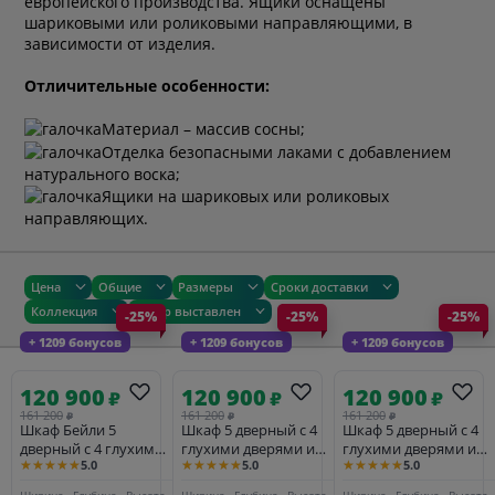
европейского производства. Ящики оснащены
шариковыми или роликовыми направляющими, в
зависимости от изделия.
Отличительные особенности:
Материал – массив сосны;
Отделка безопасными лаками с добавлением
натурального воска;
Ящики на шариковых или роликовых
направляющих.
Цена
Общие
Размеры
Сроки доставки
Коллекция
Товар выставлен
-25%
-25%
-25%
+ 1209 бонусов
+ 1209 бонусов
+ 1209 бонусов
120 900
120 900
120 900
₽
₽
₽
161 200
161 200
161 200
₽
₽
₽
Шкаф Бейли 5
Шкаф 5 дверный с 4
Шкаф 5 дверный с 4
дверный с 4 глухими
глухими дверями и
глухими дверями и
★★★★★
★★★★★
★★★★★
5.0
5.0
5.0
дверями и полками
полками белый воск/
полками белый воск/
белый воск
антрацит
антик
Ширина
Глубина
Высота
Ширина
Глубина
Высота
Ширина
Глубина
Высота