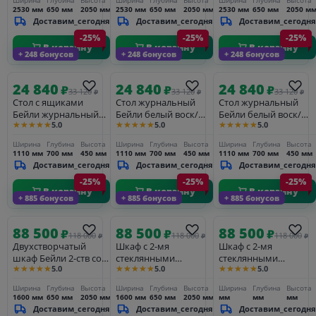
2530 мм
650 мм
2050 мм
2530 мм
650 мм
2050 мм
2530 мм
650 мм
2050 м
Доставим_сегодня
Доставим_сегодня
Доставим_сегодня
-25%
-25%
-25%
В корзину
В корзину
В корзину
+ 248 бонусов
+ 248 бонусов
+ 248 бонусов
24 840
24 840
24 840
₽
₽
₽
33 120
33 120
33 120
₽
₽
₽
Стол с ящиками
Стол журнальный
Стол журнальный
Бейли журнальный
Бейли белый воск/
Бейли белый воск/
★★★★★
★★★★★
★★★★★
5.0
5.0
5.0
белый воск
антрацит
антик
Ширина
Глубина
Высота
Ширина
Глубина
Высота
Ширина
Глубина
Высота
1110 мм
700 мм
450 мм
1110 мм
700 мм
450 мм
1110 мм
700 мм
450 мм
Доставим_сегодня
Доставим_сегодня
Доставим_сегодня
-25%
-25%
-25%
В корзину
В корзину
В корзину
+ 885 бонусов
+ 885 бонусов
+ 885 бонусов
88 500
88 500
88 500
₽
₽
₽
118 000
118 000
118 000
₽
₽
₽
Двухстворчатый
Шкаф с 2-мя
Шкаф с 2-мя
шкаф Бейли 2-ств со
стеклянными
стеклянными
★★★★★
★★★★★
★★★★★
5.0
5.0
5.0
стеклянными
дверями и полками
дверями и полками
дверцами и открытой
Бейли белый воск/
Бейли белый воск/
Ширина
Глубина
Высота
Ширина
Глубина
Высота
Ширина
Глубина
Высота
секцией с полками
антрацит
антик
1600 мм
650 мм
2050 мм
1600 мм
650 мм
2050 мм
мм
мм
мм
белый воск
Доставим_сегодня
Доставим_сегодня
Доставим_сегодня