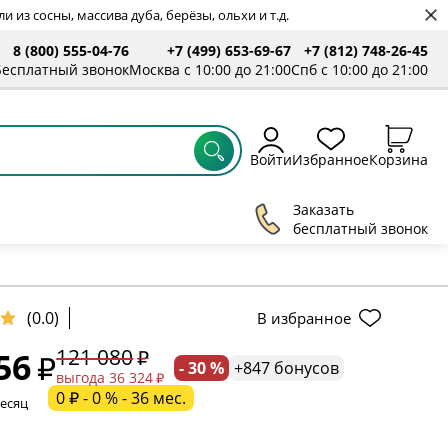
 из сосны, массива дуба, берёзы, ольхи и т.д.
8 (800) 555-04-76
+7 (499) 653-69-67
+7 (812) 748-26-45
ты
Бесплатный звонок
Москва с 10:00 до 21:00
Спб с 10:00 до 21:00
Войти
Избранное
Корзина
Заказать
бесплатный звонок
ельное поле
(0.0)
В избранное
121 080
56
- 30 %
+847 бонусов
ательное поле
выгода 36 324
0 ₽ - 0 % - 36 мес.
месяц
ательное поле