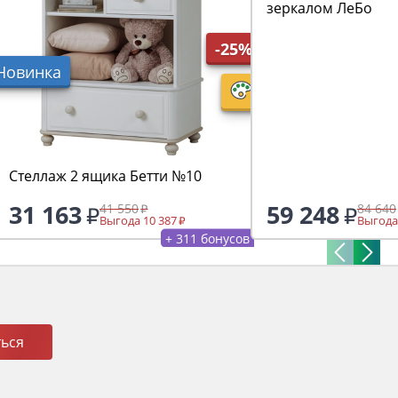
зеркалом ЛеБо
-25%
Новинка
Стеллаж 2 ящика Бетти №10
31 163
59 248
41 550
84 640
Выгода 10 387
Выгода
+ 311 бонусов
ься