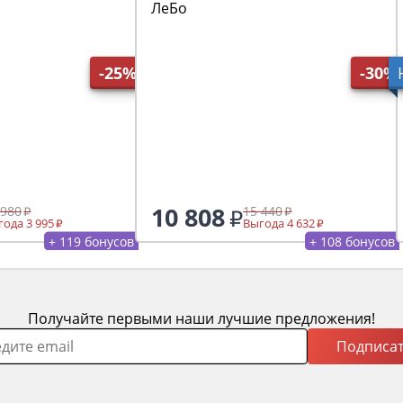
ЛеБо
-25%
-30%
10 808
 980
15 440
ода 3 995
Выгода 4 632
+ 119 бонусов
+ 108 бонусов
Получайте первыми наши лучшие предложения!
Подписат