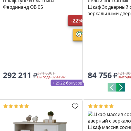
Шкаф-купе из массива
Фердинанд ОВ 05
Шкаф 3х дверный 
зеркальными двер
белый воск/антик
-22%
292 211
84 756
374 630
121 08
Выгода 82 419
Выгода
+ 2922 бонусов
Шкаф массив сосн