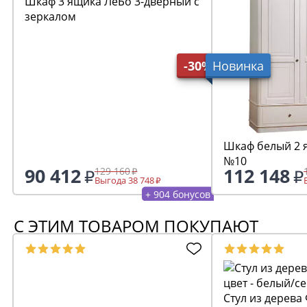
Шкаф 3 ящика ЛеБо 3-дверный с
зеркалом
-30%
Новинка
Шкаф белый 2 я
№10
90 412
112 148
129 160
Выгода 38 748
+ 904 бонусов
С ЭТИМ ТОВАРОМ ПОКУПАЮТ
Стул из дерева 