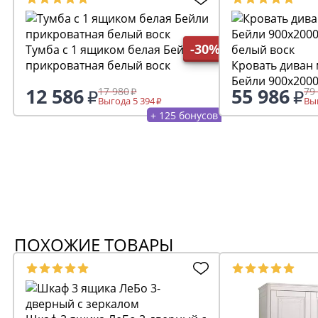
-30%
Тумба с 1 ящиком белая Бейли
прикроватная белый воск
Кровать диван
Бейли 900х200
12 586
55 986
17 980
79
белый воск
Выгода 5 394
Выг
+ 125 бонусов
ПОХОЖИЕ ТОВАРЫ