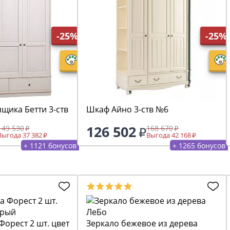
-25%
-25%
щика Бетти 3-ств
Шкаф Айно 3-ств №6
126 502
149 530
168 670
Выгода 37 382
Выгода 42 168
+ 1121 бонусов
+ 1265 бонусов
Форест 2 шт. цвет
Зеркало бежевое из дерева