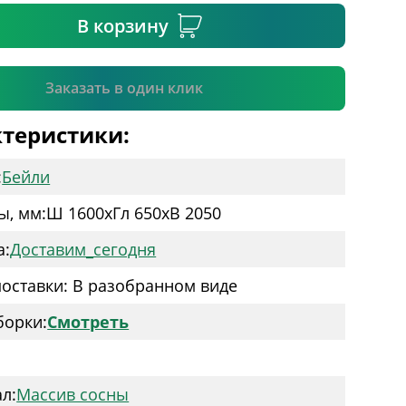
В корзину
Подтвердить
Заказать в один клик
теристики:
:
Бейли
ы, мм:
Ш 1600
x
Гл 650
x
В 2050
а:
Доставим_сегодня
оставки: В разобранном виде
борки:
Смотреть
:
л:
Массив сосны