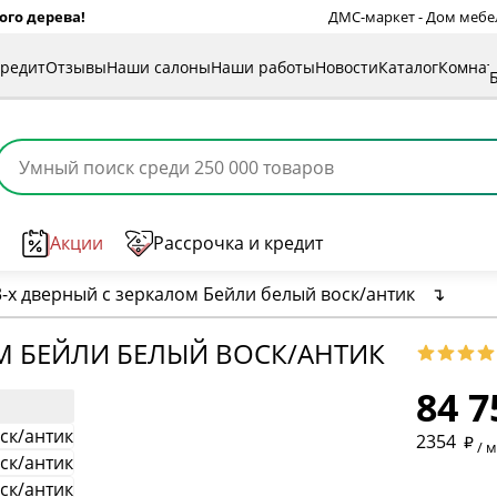
ого дерева!
ДМС-маркет - Дом мебели
кредит
Отзывы
Наши салоны
Наши работы
Новости
Каталог
Комна
Акции
Рассрочка и кредит
-х дверный с зеркалом Бейли белый воск/антик
↴
* обязат
М БЕЙЛИ БЕЛЫЙ ВОСК/АНТИК
84 7
* необяз
2354
/ 
* необяз