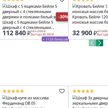
-30%
Кровать Бейли 120
Шкаф c 5 ящиками Бейли 5
изножья массив б
дверный с 4 стеклянными
112 840
32 900
161 200
47 000
дверями и полками белый воск
Выгода 48 360
Выгода
+ 1128 бонусов