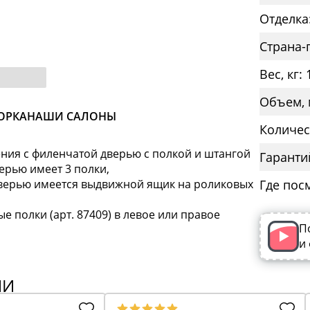
Отделка
Страна-
Вес, кг: 
Объем, 
ОРКА
НАШИ САЛОНЫ
Количес
ения с филенчатой дверью с полкой и штангой
Гаранти
ерью имеет 3 полки,
дверью имеется выдвижной ящик на роликовых
Где пос
полки (арт. 87409) в левое или правое
П
и
ИИ