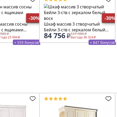
-30%
-30%
 массив сосны
Шкаф массив 3 створчатый
0 с ящиками
Бейли 3-ств с зеркалом белый
84 756
 980
121 080
воск
ода 23 994
Выгода 36 324
+ 559 бонусов
+ 847 бонусов