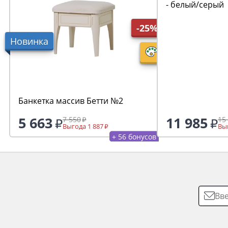
- белый/серый
-25%
Новинка
Банкетка массив Бетти №2
5 663
11 985
7 550
15
Выгода 1 887
Выг
+ 56 бонусов