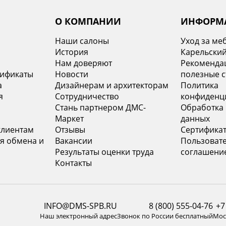
О КОМПАНИИ
ИНФОРМ
Наши салоны
Уход за ме
История
Карельский
х
Нам доверяют
Рекомендац
тификаты
Новости
полезные с
а
Дизайнерам и архитекторам
Политика
я
Сотрудничество
конфиденц
Стань партнером ДМС-
Обработка
Маркет
данных
клиентам
Отзывы
Сертифика
я обмена и
Вакансии
Пользоват
Результаты оценки труда
соглашени
Контакты
INFO@DMS-SPB.RU
8 (800) 555-04-76
+7
Наш электронный адрес
Звонок по России бесплатный
Моск