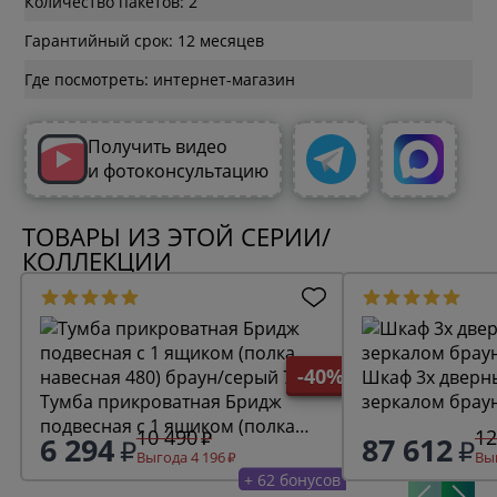
Количество пакетов: 2
Гарантийный срок: 12 месяцев
Где посмотреть: интернет-магазин
Получить видео
и фотоконсультацию
ТОВАРЫ ИЗ ЭТОЙ СЕРИИ/
КОЛЛЕКЦИИ
-40%
Шкаф 3х дверн
Тумба прикроватная Бридж
зеркалом брау
подвесная с 1 ящиком (полка
10 490
12
6 294
87 612
навесная 480) браун/серый 7012
Выгода 4 196
Выг
+ 62 бонусов