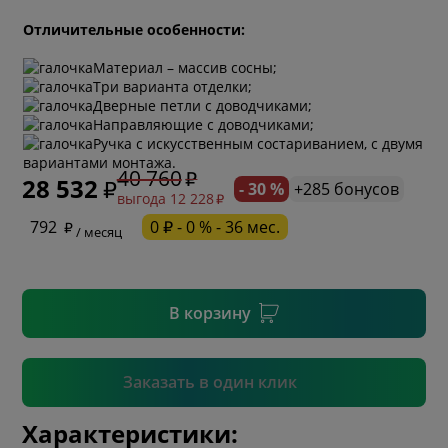
Отличительные особенности:
Материал – массив сосны;
Три варианта отделки;
Дверные петли с доводчиками;
Направляющие с доводчиками;
* обязательное поле
Ручка с искусственным состариванием, с двумя
вариантами монтажа.
40 760
28 532
- 30 %
+285 бонусов
выгода 12 228
* необязательное поле
792
0 ₽ - 0 % - 36 мес.
/ месяц
* необязательное поле
В корзину
Подтвердить
Заказать в один клик
Характеристики: