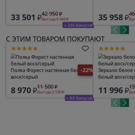
42 950
46
33 501
35 958
Выгода 9 449
Выг
+ 335 бонусов
С ЭТИМ ТОВАРОМ ПОКУПАЮТ
-22%
Полка Форест настенная белый
Зеркало белое 
воск/серый
белый воск/се
11 500
15
8 970
11 996
Выгода 2 530
Выг
+ 89 бонусов