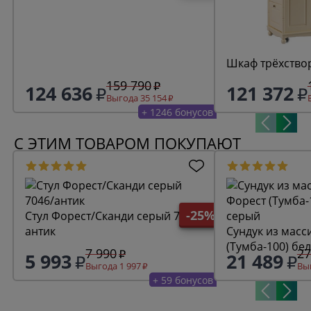
Шкаф трёхство
159 790
124 636
121 372
Выгода 35 154
+ 1246 бонусов
С ЭТИМ ТОВАРОМ ПОКУПАЮТ
-25%
Стул Форест/Сканди серый 7046/
антик
Сундук из масс
(Тумба-100) бе
7 990
27
5 993
21 489
Выгода 1 997
Выг
+ 59 бонусов