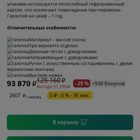
упаковки используется пятислойный гофрированный
картон, что исключает повреждения при перевозке.
Гарантия на шкаф – 1 год.
Отличительные особенности:
Материал – массив сосны;
Три варианта отделки;
Дверные петли с доводчиками;
Направляющие с доводчиками;
Ручки с искусственным состариванием, с двумя
* обязательное поле
вариантами монтажа;
Высокие ножки.
125 160
93 870
- 25 %
+938 бонусов
выгода 31 290
* необязательное поле
2607
0 ₽ - 0 % - 36 мес.
/ месяц
* необязательное поле
В корзину