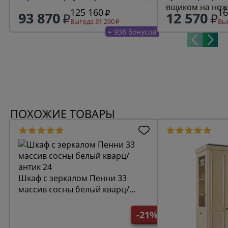
ящиком на нож
125 160
16
93 870
12 570
7012
Выгода 31 290
Выг
+ 938 бонусов
ПОХОЖИЕ ТОВАРЫ
Шкаф с зеркалом Пенни 33
массив сосны белый кварц/
антик 24
-21%