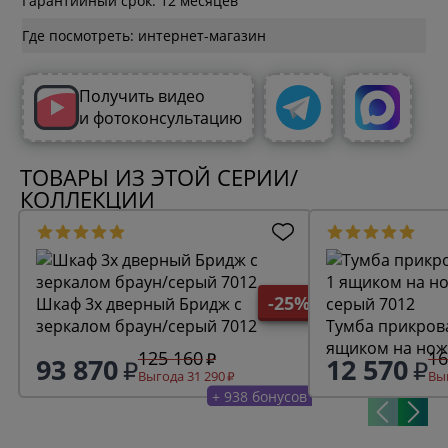
Гарантийный срок: 12 месяцев
Где посмотреть: интернет-магазин
Получить видео
и фотоконсультацию
ТОВАРЫ ИЗ ЭТОЙ СЕРИИ/
КОЛЛЕКЦИИ
-25%
Шкаф 3х дверный Бридж с
зеркалом браун/серый 7012
Тумба прикрова
ящиком на нож
125 160
16
93 870
12 570
7012
Выгода 31 290
Выг
+ 938 бонусов