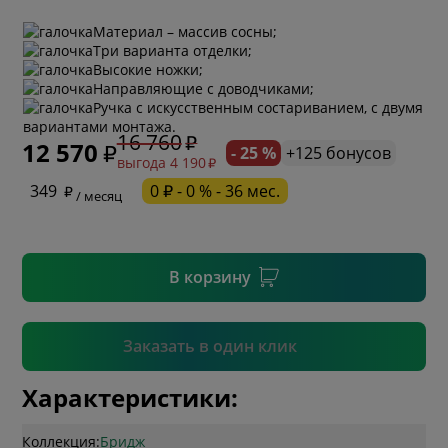
Материал – массив сосны;
Три варианта отделки;
Высокие ножки;
Направляющие с доводчиками;
* обязательное поле
Ручка с искусственным состариванием, с двумя
вариантами монтажа.
16 760
12 570
- 25 %
+125 бонусов
выгода 4 190
* необязательное поле
349
0 ₽ - 0 % - 36 мес.
/ месяц
* необязательное поле
В корзину
Подтвердить
Заказать в один клик
Характеристики:
Коллекция:
Бридж