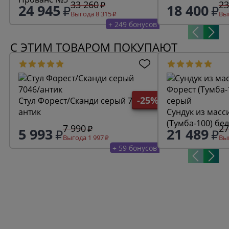
33 260
23
24 945
18 400
Выгода 8 315
Выг
+ 249 бонусов
С ЭТИМ ТОВАРОМ ПОКУПАЮТ
-25%
Стул Форест/Сканди серый 7046/
антик
Сундук из масс
(Тумба-100) бе
7 990
27
5 993
21 489
Выгода 1 997
Выг
+ 59 бонусов