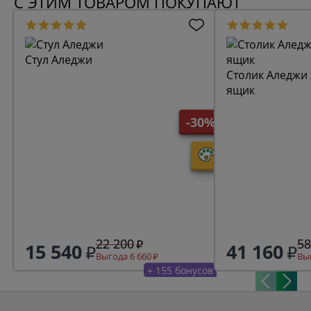
С ЭТИМ ТОВАРОМ ПОКУПАЮТ
Стул Аледжи
Столик Аледжи
ящик
-30%
22 200
58
15 540
41 160
Выгода 6 660
Выг
+ 155 бонусов