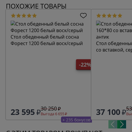
ПОХОЖИЕ ТОВАРЫ
Стол обеденный белый сосна
Форест 1200 белый воск/серый
Стол обеденны
со вставкой, с
-22%
30 250
53
23 595
37 100
Выгода 6 655
Выг
+ 235 бонусов