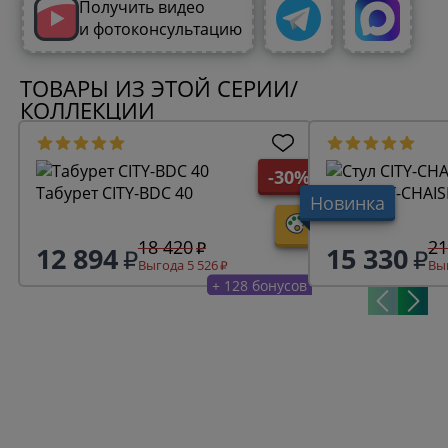
Получить видео
и фотоконсультацию
ТОВАРЫ ИЗ ЭТОЙ СЕРИИ/
КОЛЛЕКЦИИ
-30%
Табурет CITY-BDC 40
Стул CITY-CHAIS
Новинка
18 420
21
12 894
15 330
Выгода 5 526
Выг
+ 128 бонусов