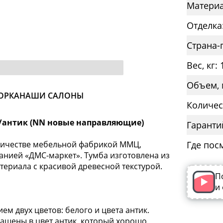
Материа
Отделка
Страна-
Вес, кг: 
Объем, 
ОРКА
НАШИ САЛОНЫ
Количес
/антик (NN новые направляющие)
Гаранти
дничестве мебельной фабрикой ММЦ,
Где пос
нией «ДМС-маркет». Тумба изготовлена из
териала с красивой древесной текстурой.
П
и
м двух цветов: белого и цвета антик.
ашены в цвет антик, который хорошо