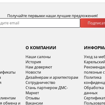
Получайте первыми наши лучшие предложения!
Подписат
О КОМПАНИИ
ИНФОРМ
Наши салоны
Уход за ме
История
Карельский
х
Нам доверяют
Рекомендац
тификаты
Новости
полезные с
а
Дизайнерам и архитекторам
Политика
я
Сотрудничество
конфиденц
Стань партнером ДМС-
Обработка
Маркет
данных
клиентам
Отзывы
Сертифика
я обмена и
Вакансии
Пользоват