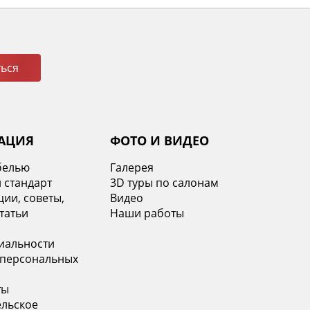
ься
АЦИЯ
ФОТО И ВИДЕО
белью
Галерея
 стандарт
3D туры по салонам
ии, советы,
Видео
татьи
Наши работы
иальности
 персональных
ты
ельское