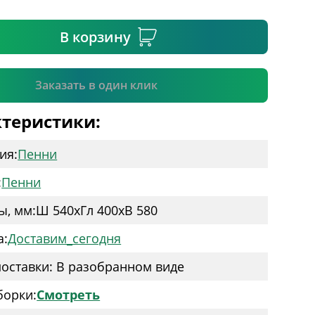
ательное поле
В корзину
Подтвердить
Заказать в один клик
теристики:
ия:
Пенни
:
Пенни
ы, мм:
Ш 540
x
Гл 400
x
В 580
а:
Доставим_сегодня
оставки: В разобранном виде
борки:
Смотреть