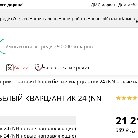
ого дерева!
ДМС-маркет - Дом мебели
кредит
Отзывы
Наши салоны
Наши работы
Новости
Каталог
Комна
Акции
Рассрочка и кредит
 прикроватная Пенни белый кварц/антик 24 (NN новые 
ЕЛЫЙ КВАРЦ/АНТИК 24 (NN
* обязат
21 2
* необяз
589
/ ме