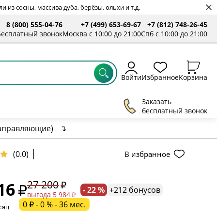
 из сосны, массива дуба, берёзы, ольхи и т.д.
8 (800) 555-04-76
+7 (499) 653-69-67
+7 (812) 748-26-45
ты
Бесплатный звонок
Москва с 10:00 до 21:00
Спб с 10:00 до 21:00
Войти
Избранное
Корзина
Заказать
бесплатный звонок
направляющие)
↴
(0.0)
В избранное
ельное поле
27 200
16
- 22 %
+212 бонусов
ательное поле
выгода 5 984
0 ₽ - 0 % - 36 мес.
сяц