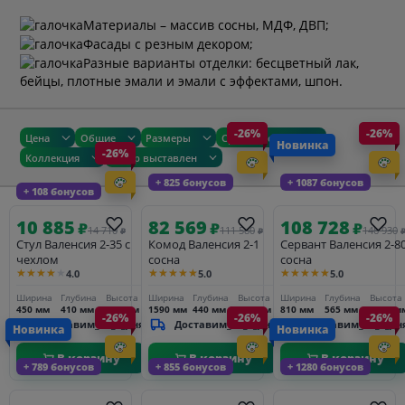
Материалы – массив сосны, МДФ, ДВП;
Фасады с резным декором;
Разные варианты отделки: бесцветный лак,
бейцы, плотные эмали и эмали с эффектами, шпон.
-26%
-26%
Цена
Общие
Размеры
Сроки доставки
Новинка
-26%
Коллекция
Товар выставлен
+ 825 бонусов
+ 1087 бонусов
+ 108 бонусов
10 885
82 569
108 728
₽
₽
₽
14 710
111 580
146 930
₽
₽
Стул Валенсия 2-35 с
Комод Валенсия 2-1
Сервант Валенсия 2-8
чехлом
сосна
сосна
★★★★★
★★★★★
★★★★★
4.0
5.0
5.0
Ширина
Глубина
Высота
Ширина
Глубина
Высота
Ширина
Глубина
Высота
450 мм
410 мм
870 мм
1590 мм
440 мм
960 мм
810 мм
565 мм
2310 м
-26%
-26%
-26%
Доставим_за_3_дня
Доставим_за_3_дня
Доставим_за_3_дн
Новинка
Новинка
В корзину
В корзину
В корзину
+ 789 бонусов
+ 855 бонусов
+ 1280 бонусов