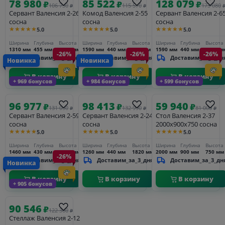
78 980
85 522
128 079
₽
₽
₽
106 730
115 570
173 080
₽
₽
Сервант Валенсия 2-26
Комод Валенсия 2-55
Сервант Валенсия 2-6
сосна
сосна
сосна
★★★★★
★★★★★
★★★★★
5.0
5.0
5.0
Ширина
Глубина
Высота
Ширина
Глубина
Высота
Ширина
Глубина
Высота
1310 мм
455 мм
1815 мм
1590 мм
440 мм
960 мм
1590 мм
440 мм
2210 м
-26%
-26%
-26%
Доставим_за_3_дня
Доставим_за_3_дня
Доставим_за_3_дн
Новинка
Новинка
В корзину
В корзину
В корзину
+ 969 бонусов
+ 984 бонусов
+ 599 бонусов
96 977
98 413
59 940
₽
₽
₽
131 050
132 990
81 000
₽
₽
₽
Сервант Валенсия 2-59
Сервант Валенсия 2-24
Стол Валенсия 2-37
сосна
сосна
2000х900х750 сосна
★★★★★
★★★★★
★★★★★
5.0
5.0
5.0
Ширина
Глубина
Высота
Ширина
Глубина
Высота
Ширина
Глубина
Высота
1460 мм
430 мм
2230 мм
1260 мм
440 мм
1820 мм
2000 мм
900 мм
750 мм
-26%
Доставим_за_3_дня
Доставим_за_3_дня
Доставим_за_3_дн
Новинка
В корзину
В корзину
В корзину
+ 905 бонусов
90 546
₽
122 360
₽
Стеллаж Валенсия 2-12