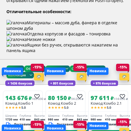
открываются одним нажатием (технология Push-to-open).
Отличительные особенности:
Материалы – массив дуба, фанера в отделке
шпоном дуба
Отделка корпусов и фасадов – тонировка
Низкие ножки
Ящики без ручек, открываются нажатием на
панель ящика
-15%
-15%
-15%
Цена
Общие
Размеры
Сроки доставки
Новинка
Новинка
Новинка
Коллекция
+ 1436 бонусов
+ 801 бонусов
+ 976 бонусов
143 676
80 150
97 611
₽
₽
₽
169 030
94 294
114 836
₽
₽
₽
Комод Комбо 1
Комод Комбо 2
Комод Комбо 2.1
★★★★★
★★★★★
★★★★★
5.0
5.0
5.0
Ширина
Глубина
Высота
Ширина
Глубина
Высота
Ширина
Глубина
Высота
1720 мм
410 мм
843 мм
980 мм
410 мм
843 мм
980 мм
410 мм
843 мм
-15%
Доставим_за_3_дня
-15%
Доставим_за_3_дня
-15%
Доставим_за_3_дн
Новинка
Новинка
Новинка