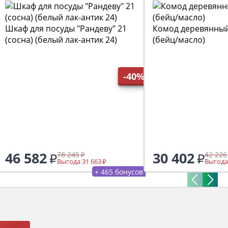
Шкаф для посуды "Рандеву" 21
Комод деревянный
(сосна) (белый лак-антик 24)
(бейц/масло)
-40%
46 582
30 402
78 245
42 226
Выгода 31 663
Выгода
+ 465 бонусов