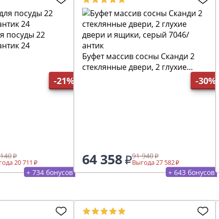
я посуды 22
нтик 24
Буфет массив сосны Сканди 2
стеклянные двери, 2 глухие
двери и ящики, серый 7046/
-21%
-30%
антик
64 358
 140
91 940
ода 20 711
Выгода 27 582
+ 734 бонусов
+ 643 бонусов