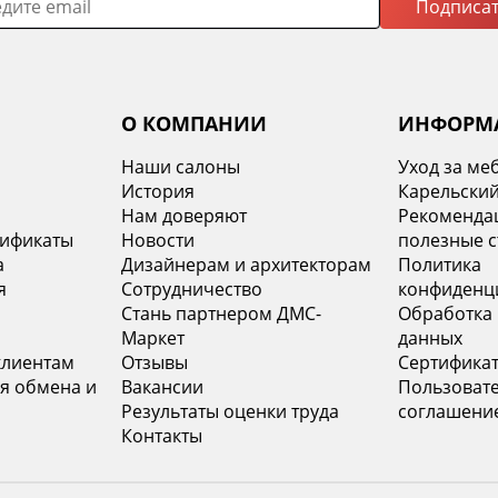
Подписат
О КОМПАНИИ
ИНФОРМ
Наши салоны
Уход за ме
История
Карельский
х
Нам доверяют
Рекомендац
тификаты
Новости
полезные с
а
Дизайнерам и архитекторам
Политика
я
Сотрудничество
конфиденц
Стань партнером ДМС-
Обработка
Маркет
данных
клиентам
Отзывы
Сертифика
я обмена и
Вакансии
Пользоват
Результаты оценки труда
соглашени
Контакты