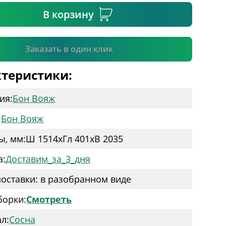
В корзину
Подтвердить
Заказать в один клик
теристики:
ия:
Бон Вояж
:
Бон Вояж
ы, мм:
Ш 1514
x
Гл 401
x
В 2035
а:
Доставим_за_3_дня
оставки: в разобранном виде
борки:
Смотреть
л:
Сосна