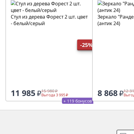
Стул из дерева Форест 2 шт. цвет
Зеркало "Рандев
- белый/серый
(антик 24)
-25%
11 985
8 868
15 980
12 3
Выгода 3 995
Выгод
+ 119 бонусов