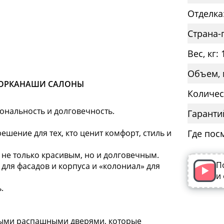
Отделка:
Страна-
Вес, кг: 
Объем, 
ОРКА
НАШИ САЛОНЫ
Количес
иональность и долговечность.
Гаранти
шение для тех, кто ценит комфорт, стиль и
Где пос
о не только красивым, но и долговечным.
П
для фасадов и корпуса и «колониал» для
и
.
ными распашными дверями, которые