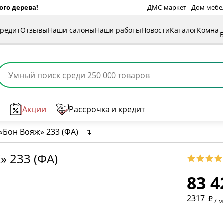
ого дерева!
ДМС-маркет - Дом мебели
кредит
Отзывы
Наши салоны
Наши работы
Новости
Каталог
Комна
Акции
Рассрочка и кредит
«Бон Вояж» 233 (ФА)
↴
* обязат
 233 (ФА)
83 4
* необяз
2317
/ 
* необяз