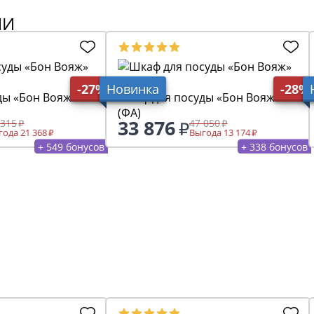
ИИ
-27%
Новинка
-28%
ды «Бон Вояж» 22
Шкаф для посуды «Бон Вояж» 11
(ФА)
33 876
 315
47 050
ода 21 368
Выгода 13 174
+ 549 бонусов
+ 338 бонусов