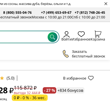
 из сосны, массива дуба, берёзы, ольхи и т.д.
8 (800) 555-04-76
+7 (499) 653-69-67
+7 (812) 748-26-45
ты
Бесплатный звонок
Москва с 10:00 до 21:00
Спб с 10:00 до 21:00
Войти
Избранное
Корзина
Заказать
бесплатный звонок
ельное поле
(5.0)
В избранное
115 872
28
- 27 %
+834 бонусов
ательное поле
выгода 32 444
0 ₽ - 0 % - 36 мес.
месяц
ательное поле