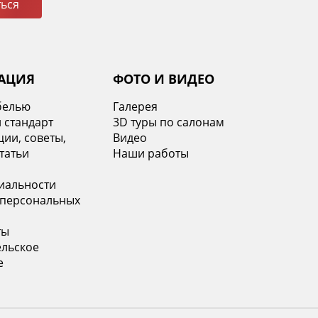
ься
АЦИЯ
ФОТО И ВИДЕО
белью
Галерея
 стандарт
3D туры по салонам
ии, советы,
Видео
татьи
Наши работы
иальности
 персональных
ты
ельское
е