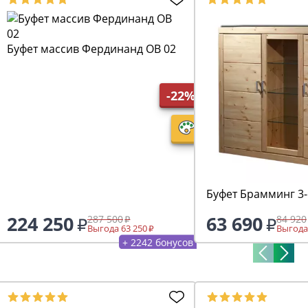
Буфет массив Фердинанд ОВ 02
-22%
Буфет Брамминг 3
224 250
63 690
287 500
84 920
Выгода 63 250
Выгода
+ 2242 бонусов