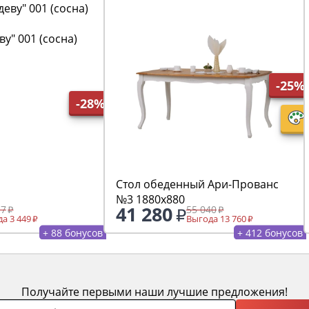
у" 001 (сосна)
-25%
-28%
Стол обеденный Ари-Прованс
№3 1880х880
41 280
17
55 040
а 3 449
Выгода 13 760
+ 88 бонусов
+ 412 бонусов
Получайте первыми наши лучшие предложения!