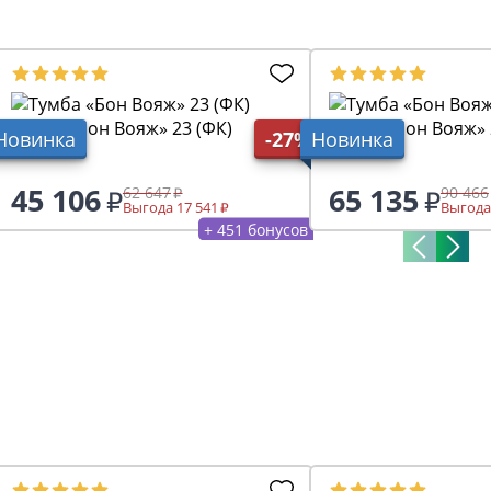
Тумба «Бон Вояж» 23 (ФК)
Тумба «Бон Вояж» 
Новинка
-27%
Новинка
45 106
65 135
62 647
90 466
Выгода 17 541
Выгода
+ 451 бонусов