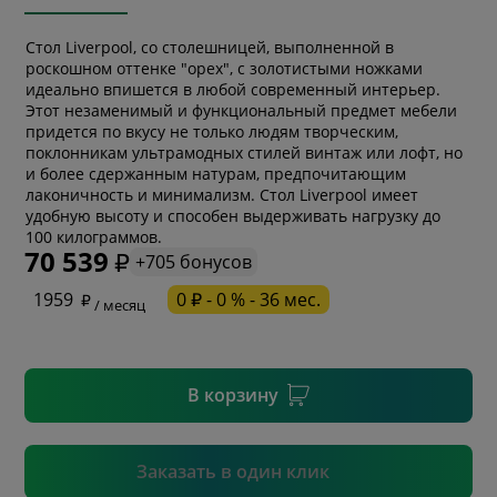
Стол Liverpool, со столешницей, выполненной в
роскошном оттенке "орех", с золотистыми ножками
идеально впишется в любой современный интерьер.
Этот незаменимый и функциональный предмет мебели
придется по вкусу не только людям творческим,
поклонникам ультрамодных стилей винтаж или лофт, но
и более сдержанным натурам, предпочитающим
лаконичность и минимализм. Стол Liverpool имеет
* обязательное поле
удобную высоту и способен выдерживать нагрузку до
100 килограммов.
70 539
+705 бонусов
* необязательное поле
1959
0 ₽ - 0 % - 36 мес.
/ месяц
* необязательное поле
В корзину
Подтвердить
Заказать в один клик