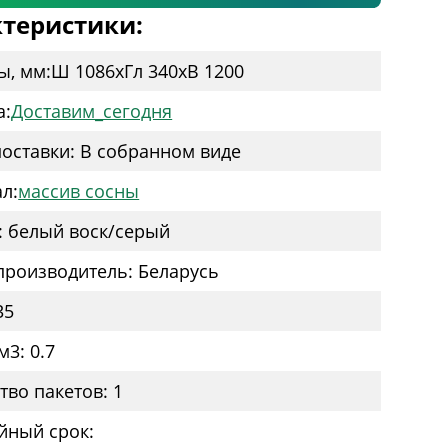
теристики:
ы, мм:
Ш 1086
x
Гл 340
x
В 1200
а:
Доставим_сегодня
оставки: В собранном виде
л:
массив сосны
: белый воск/серый
производитель: Беларусь
35
м3: 0.7
тво пакетов: 1
йный срок: