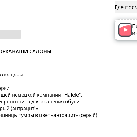
Где пос
П
и
ОРКА
НАШИ САЛОНЫ
зкие цены!
ерки
шей немецкой компании "Hafele".
ерного типа для хранения обуви.
рый (антрацит)».
шницы тумбы в цвет «антрацит» (серый),