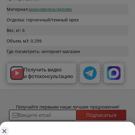
Материал:
микровелюр/дерево
Отделка: горчичный/темный орех
Вес, кг: 6
Объем, м3: 0.299
Где посмотреть: интернет-магазин
Получить видео
и фотоконсультацию
Получайте первыми наши лучшие предложения!
Подписаться