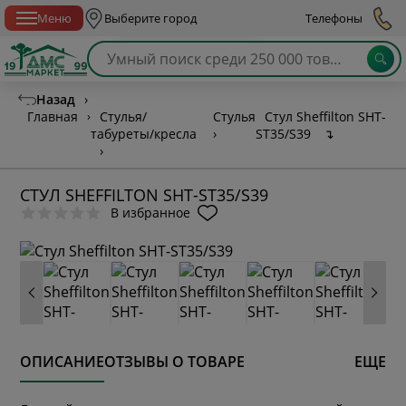
Спб с 10:00 до 21:00
Меню
Выберите город
Телефоны
Назад
›
Главная
›
Стулья/
Стулья
Стул Sheffilton SHT-
табуреты/кресла
›
ST35/S39
↴
›
СТУЛ SHEFFILTON SHT-ST35/S39
В избранное
ОПИСАНИЕ
ОТЗЫВЫ О ТОВАРЕ
ЕЩЕ