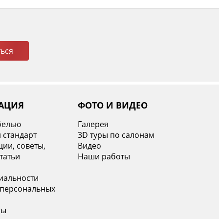
ься
АЦИЯ
ФОТО И ВИДЕО
белью
Галерея
 стандарт
3D туры по салонам
ии, советы,
Видео
татьи
Наши работы
иальности
 персональных
ты