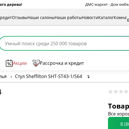
ого дерева!
ДМС-маркет - Дом мебели
кредит
Отзывы
Наши салоны
Наши работы
Новости
Каталог
Комна
Акции
Рассрочка и кредит
лья
›
Стул Sheffilton SHT-ST43-1/S64
↴
4
Товар
Все хоро
8 (