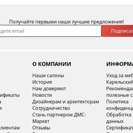
Получайте первыми наши лучшие предложения!
Подписат
О КОМПАНИИ
ИНФОРМ
Наши салоны
Уход за ме
История
Карельский
х
Нам доверяют
Рекомендац
тификаты
Новости
полезные с
а
Дизайнерам и архитекторам
Политика
я
Сотрудничество
конфиденц
Стань партнером ДМС-
Обработка
Маркет
данных
клиентам
Отзывы
Сертифика