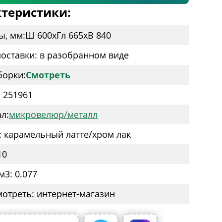
теристики:
ы, мм:
Ш 600
x
Гл 665
x
В 840
оставки: в разобранном виде
борки:
Смотреть
: 251961
л:
микровелюр/металл
: карамельный латте/хром лак
10
м3: 0.077
мотреть: интернет-магазин