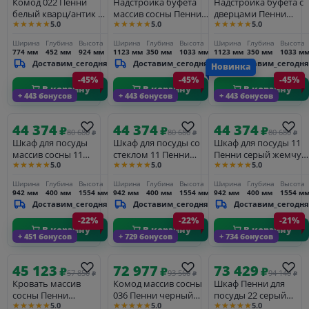
Комод 022 Пенни
Надстройка буфета
Надстройка буфета с
белый кварц/антик 24
массив сосны Пенни
дверцами Пенни
★★★★★
★★★★★
★★★★★
5.0
5.0
5.0
(NN новые
серый жемчуг/антик
белый кварц/антик 24
направляющие)
24
Ширина
Глубина
Высота
Ширина
Глубина
Высота
Ширина
Глубина
Высота
774 мм
452 мм
924 мм
1123 мм
350 мм
1033 мм
1123 мм
350 мм
1033 м
Доставим_сегодня
Доставим_сегодня
Доставим_сегодня
Новинка
-45%
-45%
-45%
В корзину
В корзину
В корзину
+ 443 бонусов
+ 443 бонусов
+ 443 бонусов
44 374
44 374
44 374
₽
₽
₽
80 680
80 680
80 680
₽
₽
₽
Шкаф для посуды
Шкаф для посуды со
Шкаф для посуды 11
массив сосны 11
стеклом 11 Пенни
Пенни серый жемчуг/
★★★★★
★★★★★
★★★★★
5.0
5.0
5.0
Пенни белый кварц/
серый жемчуг/антик
антик 24 глухие
антик 24
24
фасады
Ширина
Глубина
Высота
Ширина
Глубина
Высота
Ширина
Глубина
Высота
942 мм
400 мм
1554 мм
942 мм
400 мм
1554 мм
942 мм
400 мм
1554 м
Доставим_сегодня
Доставим_сегодня
Доставим_сегодня
-22%
-22%
-21%
В корзину
В корзину
В корзину
+ 451 бонусов
+ 729 бонусов
+ 734 бонусов
45 123
72 977
73 429
₽
₽
₽
57 850
93 560
94 140
₽
₽
₽
Кровать массив
Комод массив сосны
Шкаф Пенни для
сосны Пенни
036 Пенни черный
посуды 22 серый
★★★★★
★★★★★
★★★★★
5.0
5.0
5.0
900х2000 серый
сапфир/антик 24
жемчуг/антик 24