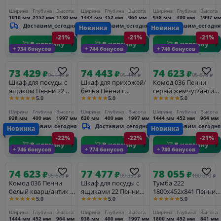
жемчуг/антик 24
Ширина
Глубина
Высота
Ширина
Глубина
Высота
Ширина
Глубина
Высота
1010 мм
2152 мм
1130 мм
1444 мм
452 мм
964 мм
938 мм
400 мм
1997 м
Доставим_сегодня
Доставим_сегодня
Доставим_сегодня
Новинка
Новинка
-21%
-21%
-21%
В корзину
В корзину
В корзину
+ 734 бонусов
+ 744 бонусов
+ 746 бонусов
73 429
74 443
74 623
₽
₽
₽
94 140
95 440
95 670
₽
₽
₽
Шкаф для посуды с
Шкаф для прихожей/
Комод 036 Пенни
ящиком Пенни 22
белья Пенни с
серый жемчуг/антик
★★★★★
★★★★★
★★★★★
5.0
5.0
5.0
белый кварц/антик 24
зеркалом изумруд/
24 (NN новые
антик 24 (NN новые
направляющие)
Ширина
Глубина
Высота
Ширина
Глубина
Высота
Ширина
Глубина
Высота
направляющие)
938 мм
400 мм
1997 мм
630 мм
400 мм
1997 мм
1444 мм
452 мм
964 мм
Доставим_сегодня
Доставим_сегодня
Доставим_сегодня
Новинка
Новинка
-22%
-22%
-21%
В корзину
В корзину
В корзину
+ 746 бонусов
+ 774 бонусов
+ 780 бонусов
74 623
77 477
78 055
₽
₽
₽
95 670
99 330
100 070
₽
₽
₽
Комод 036 Пенни
Шкаф для посуды с
Тумба 222
белый кварц/антик 24
ящиками 22 Пенни
1800х452х841 Пенни
★★★★★
★★★★★
★★★★★
5.0
5.0
5.0
(NN новые
черный сапфир/
белый кварц/антик 24
направляющие)
антик 24
(NN новые
Ширина
Глубина
Высота
Ширина
Глубина
Высота
Ширина
Глубина
Высота
направляющие)
1444 мм
452 мм
964 мм
938 мм
400 мм
1997 мм
1800 мм
452 мм
841 мм