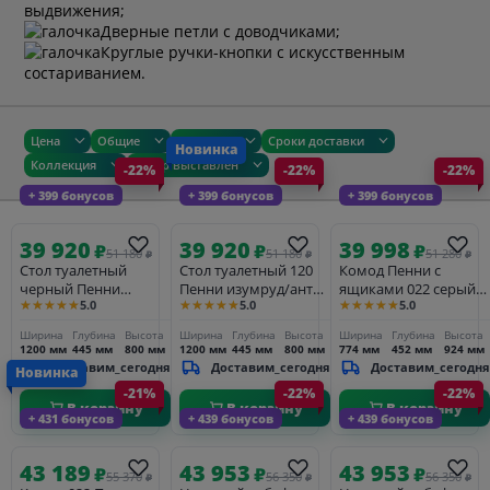
выдвижения;
Дверные петли с доводчиками;
Круглые ручки-кнопки с искусственным
состариванием.
Цена
Общие
Размеры
Сроки доставки
Новинка
Коллекция
Товар выставлен
-22%
-22%
-22%
+ 399 бонусов
+ 399 бонусов
+ 399 бонусов
39 920
39 920
39 998
₽
₽
₽
51 180
51 180
51 280
₽
₽
₽
Стол туалетный
Стол туалетный 120
Комод Пенни с
черный Пенни
Пенни изумруд/антик
ящиками 022 серый
★★★★★
★★★★★
★★★★★
5.0
5.0
5.0
черный сапфир/
24
жемчуг/антик 24
антик 24
Ширина
Глубина
Высота
Ширина
Глубина
Высота
Ширина
Глубина
Высота
1200 мм
445 мм
800 мм
1200 мм
445 мм
800 мм
774 мм
452 мм
924 мм
Доставим_сегодня
Доставим_сегодня
Доставим_сегодня
Новинка
-21%
-22%
-22%
В корзину
В корзину
В корзину
+ 431 бонусов
+ 439 бонусов
+ 439 бонусов
43 189
43 953
43 953
₽
₽
₽
55 370
56 350
56 350
₽
₽
₽