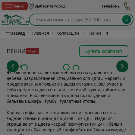
Спб с 10:00 до 21:00
Меню
Выберите город
Телефоны
Назад
›
Главная
›
Коллекции
›
Пенни
↴
ПЕННИ
Купить комплект
99 шт.
Эксклюзивная коллекция мебели из натурального
дерева, разработанная специально для «ДМС-маркет» и
представленная только в нашем магазине. Включает в
себя предметы для спальни, гостиной, кухни, кабинета и
прихожей. В коллекции есть кровати, посудные и
бельевые шкафы, тумбы, туалетные столы.
Корпуса и фасады изготавливают из массива сосны,
задние стенки и днища ящиков – из ДВП. Изделия
окрашивают в цвета «серый жемчуг/антик 24»,
«
белый
кварц/антик 24
», «черный сапфир/антик 24» и
«изумруд/