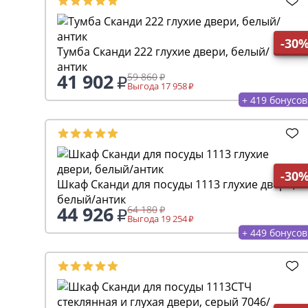
-30
Тумба Сканди 222 глухие двери, белый/
антик
41 902
59 860
Выгода 17 958
+ 419 бонусов
-30
Шкаф Сканди для посуды 1113 глухие двери,
белый/антик
44 926
64 180
Выгода 19 254
+ 449 бонусов