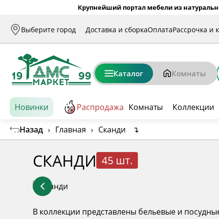
Крупнейший портал мебели из натуральн
Выберите город
Доставка и сборка
Оплата
Рассрочка и 
Каталог
Комнаты
Новинки
Распродажа
Комнаты
Коллекции
Назад
›
Главная
›
Сканди
↴
СКАНДИ
45 шт.
В коллекции представлены бельевые и посудные