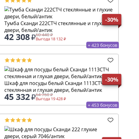
-30%
Тумба Сканди 222СТЧ стеклянные и глухие
двери, белый/антик
42 308
60 440
Выгода 18 132
+ 423 бонусов
-30%
Шкаф для посуды белый Сканди 1113СТЧ
стеклянная и глухая двери, белый/антик
45 332
64 760
Выгода 19 428
+ 453 бонусов