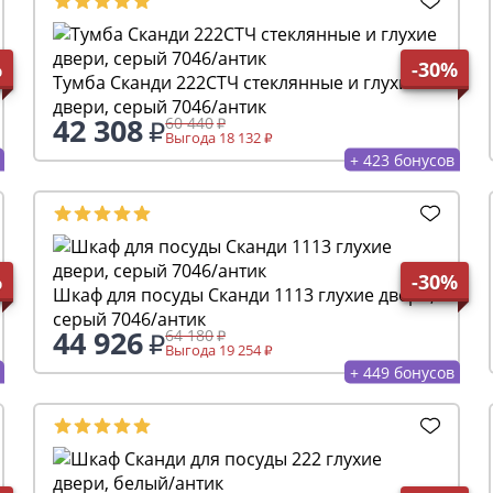
%
-30%
Тумба Сканди 222СТЧ стеклянные и глухие
двери, серый 7046/антик
42 308
60 440
Выгода 18 132
+ 423 бонусов
%
-30%
Шкаф для посуды Сканди 1113 глухие двери,
серый 7046/антик
44 926
64 180
Выгода 19 254
+ 449 бонусов