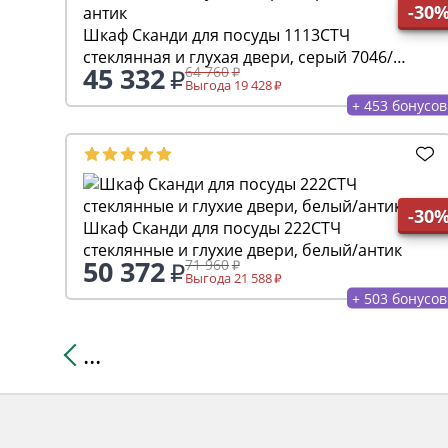
-30
Шкаф Сканди для посуды 1113СТЧ
стеклянная и глухая двери, серый 7046/
45 332
64 760
антик
Выгода 19 428
+ 453 бонусов
-30
Шкаф Сканди для посуды 222СТЧ
стеклянные и глухие двери, белый/антик
50 372
71 960
Выгода 21 588
+ 503 бонусов
...