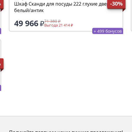
%
-30%
Шкаф Сканди для посуды 222 глухие двери,
белый/антик
49 966
71 380
Выгода 21 414
+ 499 бонусов
%