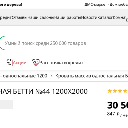
ого дерева!
ДМС-маркет - Дом мебели
кредит
Отзывы
Наши салоны
Наши работы
Новости
Каталог
Комна
Акции
Рассрочка и кредит
- односпальные 1200
›
Кровать массив односпальная Б
Я БЕТТИ №44 1200Х2000
30 5
* обязат
847
/ ме
* необяз