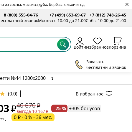
 из сосны, массива дуба, берёзы, ольхи и т.д.
8 (800) 555-04-76
+7 (499) 653-69-67
+7 (812) 748-26-45
ты
Бесплатный звонок
Москва с 10:00 до 21:00
Спб с 10:00 до 21:00
Войти
Избранное
Корзина
Заказать
бесплатный звонок
етти №44 1200х2000
↴
(0.0)
В избранное
40 670
03
- 25 %
+305 бонусов
ельное поле
выгода 10 167
0 ₽ - 0 % - 36 мес.
сяц
ательное поле