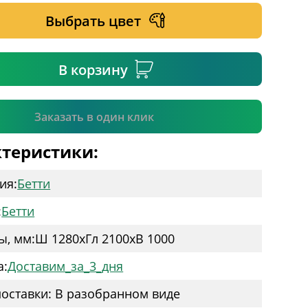
Выбрать цвет
ательное поле
В корзину
Подтвердить
Заказать в один клик
теристики:
ия:
Бетти
:
Бетти
ы, мм:
Ш 1280
x
Гл 2100
x
В 1000
а:
Доставим_за_3_дня
оставки: В разобранном виде