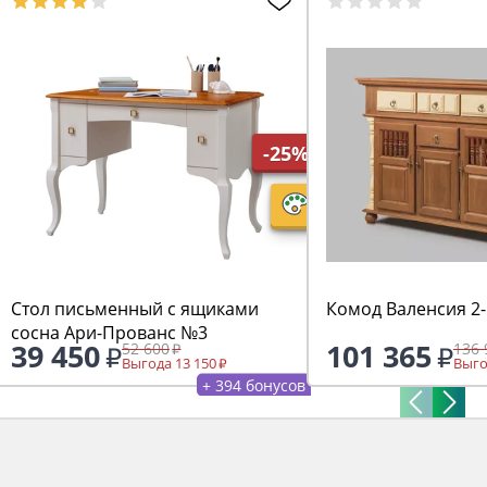
-25%
Стол письменный с ящиками
сосна Ари-Прованс №3
39 450
101 365
52 600
136 
Выгода 13 150
Выго
+ 394 бонусов