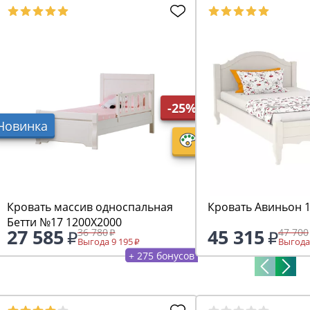
-25%
Новинка
Кровать массив односпальная
Кровать Авиньон 
Бетти №17 1200Х2000
27 585
45 315
36 780
47 700
Выгода 9 195
Выгода
+ 275 бонусов