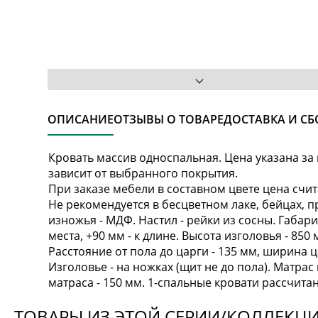
ОПИСАНИЕ
ОТЗЫВЫ О ТОВАРЕ
ДОСТАВКА И СБ
Кровать массив односпальная. Цена указана за 
зависит от выбранного покрытия.
При заказе мебели в составном цвете цена счит
Не рекомендуется в бесцветном лаке, бейцах, п
изножья - МДФ. Настил - рейки из сосны. Габа
места, +90 мм - к длине. Высота изголовья - 850 м
Расстояние от пола до царги - 135 мм, ширина ц
Изголовье - на ножках (щит не до пола). Матра
матраса - 150 мм. 1-спальные кровати рассчитаны 
ТОВАРЫ ИЗ ЭТОЙ СЕРИИ/КОЛЛЕКЦ