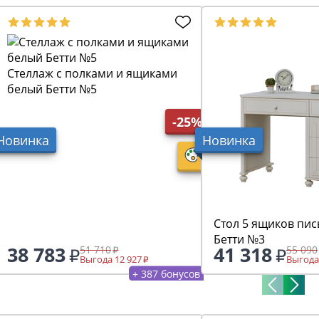
Стеллаж с полками и ящиками
белый Бетти №5
-25%
Новинка
Новинка
Стол 5 ящиков пи
Бетти №3
38 783
41 318
51 710
55 090
Выгода 12 927
Выгода
+ 387 бонусов