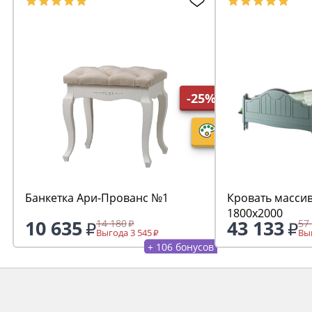
-25%
Банкетка Ари-Прованс №1
Кровать масси
1800х2000
10 635
43 133
14 180
57
Выгода 3 545
Выг
+ 106 бонусов