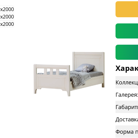
* необяз
Харак
Коллекц
Галерея
Габарит
Доставк
Форма п