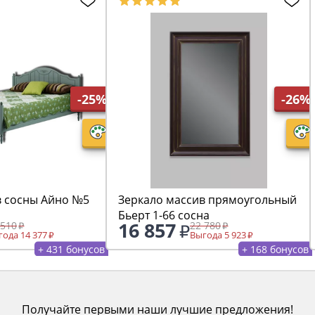
-25%
-26%
в сосны Айно №5
Зеркало массив прямоугольный
Бьерт 1-66 сосна
16 857
 510
22 780
ода 14 377
Выгода 5 923
+ 431 бонусов
+ 168 бонусов
Получайте первыми наши лучшие предложения!