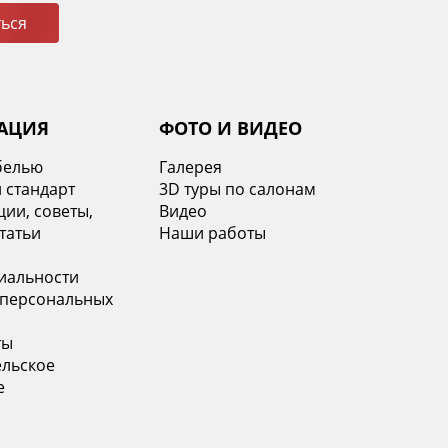
ься
АЦИЯ
ФОТО И ВИДЕО
белью
Галерея
 стандарт
3D туры по салонам
ии, советы,
Видео
татьи
Наши работы
иальности
 персональных
ты
ельское
е