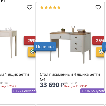
-25%
-25%
Новинка
ый 1 ящик Бетти
Стол письменный 4 ящика Бетти
№1
33 690
 010
44 920
ода 4 252
Выгода 11 230
+ 127 бонусов
+ 336 бонусов