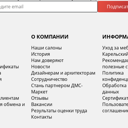
Подписат
О КОМПАНИИ
ИНФОРМ
Наши салоны
Уход за ме
История
Карельский
х
Нам доверяют
Рекомендац
тификаты
Новости
полезные с
а
Дизайнерам и архитекторам
Политика
я
Сотрудничество
конфиденц
Стань партнером ДМС-
Обработка
Маркет
данных
клиентам
Отзывы
Сертифика
я обмена и
Вакансии
Пользоват
Результаты оценки труда
соглашени
Контакты