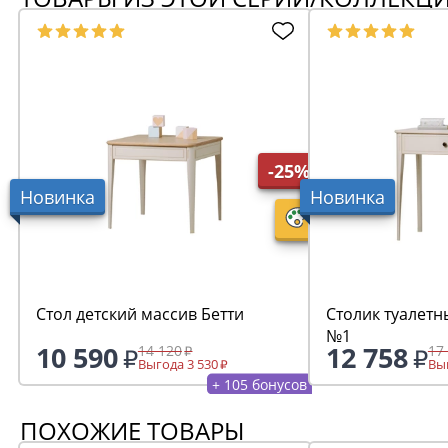
-25%
Новинка
Новинка
Стол детский массив Бетти
Столик туалетн
№1
10 590
12 758
14 120
17
Выгода 3 530
Выг
+ 105 бонусов
ПОХОЖИЕ ТОВАРЫ