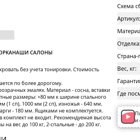
Схема с
Артикул
Материа
Отделка
ОРКА
НАШИ САЛОНЫ
Страна-
Вес, кг:
кровать без учета тонировки. Стоимость
Гаранти
ается по более дорогому.
розрачных эмалях. Материал - сосна, вставки
Где пос
ритные размеры: +80 мм к ширине спального
м (1 сп), 1000 мм (2 сп), изножья - 640 мм.
арги - 180 мм. Ящиками не комплектуется.
П
с в комплект не входит. Рекомендуемая высота
и
на вес до 100 кг, 2-спальные - до 200 кг.
ИИ