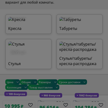
вариант для любой комнаты.
1963 шт.
95 шт.
Кресла
Табуреты
24 шт.
3699 шт.
Стулья/табуреты/
Стулья
кресла-распродажа
Цена
Общие
Размеры
Сроки доставки
Коллекция
Товар выставлен
+ 109 бонусов
+ 966 бонусов
+ 1042 бонусов
10 995
₽
96 614
104 284
₽
₽