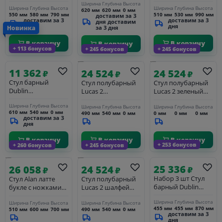
светло-бежевый
25DNLORREN,
Ширина
Глубина
Высота
25DNMONTY GOLD,
полулён (Q52-02),
бежевый шенилл
Ширина
Глубина
Высота
Ширина
Глубина
Высота
620 мм
620 мм
0 мм
серый велюр (MJ9-
550 мм
580 мм
790 мм
510 мм
530 мм
990 мм
доставим за 3
черное основание
(UF998-04),
доставим за 3
доставим за 3
75)
дня доставим
бежевое
дня
дня
Новинка
за 3 дня
основание
В корзину
В корзину
В корзину
+ 113 бонусов
+ 245 бонусов
+ 245 бонусов
11 362
24 524
24 524
₽
₽
₽
Стул барный
Стул полубарный
Стул полубарный
Dublin
Lucas 2
Lucas 2 зеленый
25DNCHARLY
терракотовый
шенилл с чёрными
Ширина
Глубина
Высота
Ширина
Глубина
Высота
Ширина
Глубина
Высота
BLACK, серый твид
шенилл с чёрными
ножками
610 мм
540 мм
0 мм
490 мм
540 мм
0 мм
0 мм
0 мм
0 мм
(LEO11)
ножками
доставим за 3
дня
В корзину
В корзину
В корзину
+ 253 бонусов
+ 260 бонусов
+ 245 бонусов
25 336
26 058
24 524
₽
₽
₽
Набор 3 шт Стул
Стул Alan латте
Стул полубарный
барный Dublin
букле с ножками
Lucas 2 шалфей
25DNFRANK,
цвета орех
шенилл с чёрными
Ширина
Глубина
Высота
Ширина
Глубина
Высота
Ширина
Глубина
Высота
черный
ножками
455 мм
455 мм
870 мм
510 мм
600 мм
700 мм
490 мм
540 мм
0 мм
доставим за 3
дня