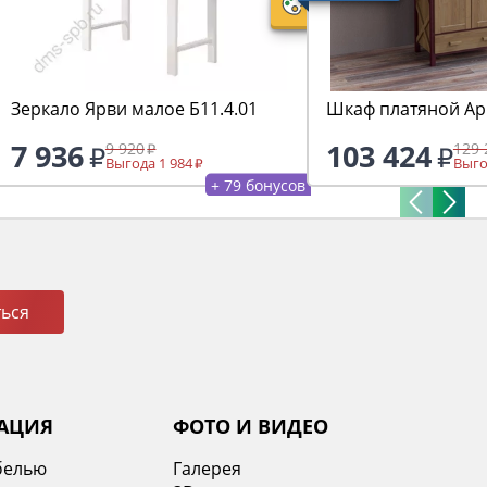
Зеркало Ярви малое Б11.4.01
Шкаф платяной Арм
7 936
103 424
9 920
129 
Выгода 1 984
Выго
+ 79 бонусов
ься
АЦИЯ
ФОТО И ВИДЕО
белью
Галерея