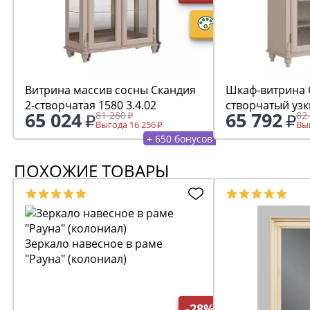
Витрина массив сосны Скандия
Шкаф-витрина 
2-створчатая 1580 3.4.02
створчатый узк
65 024
65 792
81 280
82
Выгода 16 256
Выг
+ 650 бонусов
ПОХОЖИЕ ТОВАРЫ
Зеркало навесное в раме
"Рауна" (колониал)
-28%