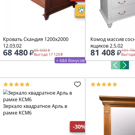
Кровать Скандия 1200х2000
Комод массив сос
12.03.02
ящиков 2.5.02
68 480
81 408
85 600
101 76
Выгода 17 120
Выгода
+ 684 бонусов
Зеркало квадратное Арль в
рамке KCM6
-30%