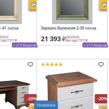
Зеркало Бьерт 1-41 сосна
Зеркало Валенсия 2-30 сосна
21 393
 910
28 910
ода 7 517
Выгода 7 517
+ 213 бонусов
+ 213 бонусов
-20%
-20%
Новинка