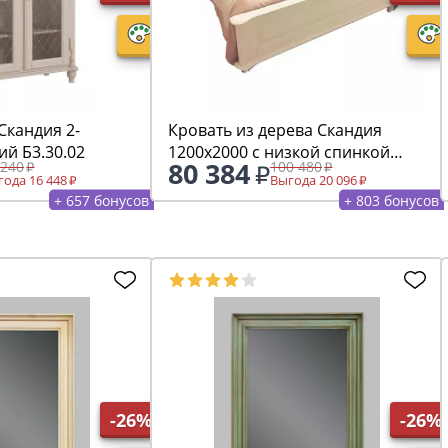
Скандия 2-
Кровать из дерева Скандия
ий Б3.30.02
1200х2000 с низкой спинкой
80 384
 240
100 480
12.11.02
ода 16 448
Выгода 20 096
+ 657 бонусов
+ 803 бонусов
-26%
-26%