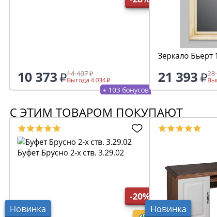
10 373
21 393
14 407
28
Выгода 4 034
Выг
+ 103 бонусов
С ЭТИМ ТОВАРОМ ПОКУПАЮТ
Буфет Брусно 2-х ств. 3.29.02
-20%
Новинка
Новинка