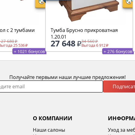
ол с 2 тумбами
Тумба Брусно прикроватная
1.20.01
27 648
127 680
34 560
Выгода 25 536
Выгода 6 912
+ 1021 бонусов
+ 276 бонусов
Получайте первыми наши лучшие предложения!
Подписат
О КОМПАНИИ
ИНФОРМ
Наши салоны
Уход за ме