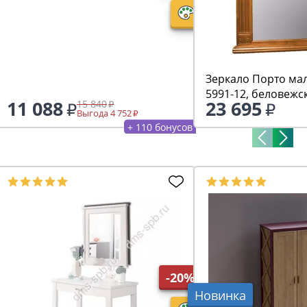
Зеркало Порто ма
5991-12, беловежс
11 088
23 695
15 840
Выгода 4 752
+ 110 бонусов
-20%
Новинка