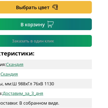
Выбрать цвет
ательное поле
В корзину
Подтвердить
Заказать в один клик
теристики:
ия:
Скандия
:
Скандия
ы, мм:
Ш 988
x
Гл 76
x
В 1130
а:
Доставим_за_3_дня
оставки: В собранном виде.