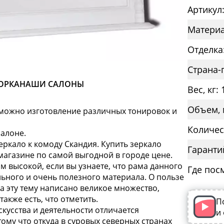
Артикул
Материа
Отделка
Страна-
ОРКА
НАШИ САЛОНЫ
Вес, кг: 
Объем, 
озможно изготовление различных тонировок и
Количес
алоне.
ркало к комоду Скандия. Купить зеркало
Гаранти
магазине по самой выгодной в городе цене.
ам высокой, если вы узнаете, что рама данного
Где пос
льного и очень полезного материала. О пользе
на эту тему написано великое множество,
акже есть, что отметить.
П
скусства и деятельности отличается
и
ому что откуда в суровых северных странах