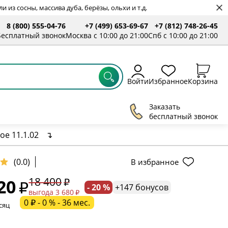
 из сосны, массива дуба, берёзы, ольхи и т.д.
8 (800) 555-04-76
+7 (499) 653-69-67
+7 (812) 748-26-45
ты
Бесплатный звонок
Москва с 10:00 до 21:00
Спб с 10:00 до 21:00
Войти
Избранное
Корзина
Заказать
бесплатный звонок
е 11.1.02
↴
(0.0)
В избранное
18 400
20
- 20 %
+147 бонусов
ельное поле
выгода 3 680
0 ₽ - 0 % - 36 мес.
сяц
ательное поле