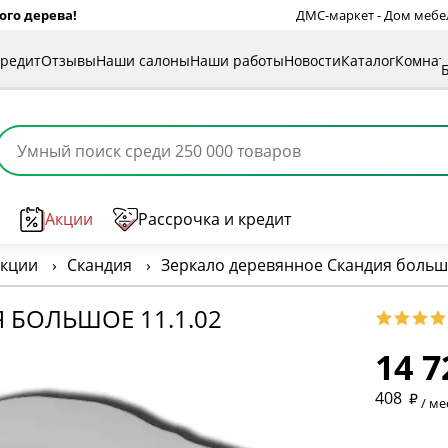
ого дерева!
ДМС-маркет - Дом мебели
кредит
Отзывы
Наши салоны
Наши работы
Новости
Каталог
Комна
Акции
Рассрочка и кредит
екции
›
Скандия
›
Зеркало деревянное Скандия большо
 БОЛЬШОЕ 11.1.02
14 7
* обязат
408
/ ме
* необяз