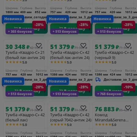
браун/белый лак
Ширина
Глубина
Высота
Ширина
Глубина
Высота
Ширина
Глубина
Высота
1800 мм
400 мм
852 мм
757 мм
420 мм
1012 мм
757 мм
420 мм
1012 м
Доставим_сегодня
Доставим_за_3_дня
Доставим_за_3_дн
Новинка
Новинка
Новинка
-28%
-28%
-28%
В корзину
В корзину
В корзину
+ 303 бонусов
+ 513 бонусов
+ 513 бонусов
30 348
51 379
51 379
₽
₽
₽
42 150
71 360
71 360
₽
₽
₽
Тумба «Квадро-С» 21
Тумба «Квадро-С» 42
Тумба «Квадро-С» 42
(белый лак-антик 24)
(белый лак-антик 24)
(черный 9)
★★★★★
★★★★★
★★★★★
5.0
5.0
5.0
Ширина
Глубина
Высота
Ширина
Глубина
Высота
Ширина
Глубина
Высота
757 мм
420 мм
1012 мм
1386 мм
424 мм
1012 мм
1386 мм
424 мм
1012 м
Доставим_за_3_дня
Доставим_за_3_дня
Доставим_за_3_дн
Новинка
Новинка
-28%
-28%
-10%
В корзину
В корзину
В корзину
+ 513 бонусов
+ 513 бонусов
+ 768 бонусов
51 379
51 379
76 883
₽
₽
₽
71 360
71 360
85 425
₽
₽
₽
Тумба «Квадро-С» 42
Тумба «Квадро-С» 42
Комод
(белый лак)
(серый 7042-антик 24)
Miranda&Serena
★★★★★
★★★★★
★★★★★
5.0
5.0
5.0
NH2351N
Ширина
Глубина
Высота
Ширина
Глубина
Высота
Ширина
Глубина
Высота
1386 мм
424 мм
1012 мм
1386 мм
424 мм
1012 мм
12000 мм
400 мм
760 мм