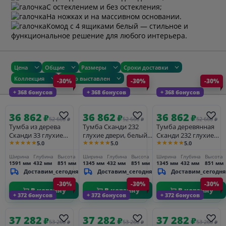
С остеклением и без остекления;
На ножках и на массивном основании.
Комод с 4 ящиками белый
— стильное и
функциональное решение для любого интерьера.
Цена
Общие
Размеры
Сроки доставки
Коллекция
Товар выставлен
-30%
-30%
-30%
+ 368 бонусов
+ 368 бонусов
+ 368 бонусов
36 862
36 862
36 862
₽
₽
₽
52 660
52 660
52 660
₽
₽
₽
Тумба из дерева
Тумба Сканди 232
Тумба деревянная
Сканди 33 глухие
глухие двери, белый/
Сканди 232 глухие
★★★★★
★★★★★
★★★★★
5.0
5.0
5.0
двери, серый 7046/
антик
двери серый 7046/
антик
антик
Ширина
Глубина
Высота
Ширина
Глубина
Высота
Ширина
Глубина
Высота
1591 мм
432 мм
851 мм
1345 мм
432 мм
851 мм
1345 мм
432 мм
851 мм
Доставим_сегодня
Доставим_сегодня
Доставим_сегодня
-30%
-30%
-30%
В корзину
В корзину
В корзину
+ 372 бонусов
+ 372 бонусов
+ 372 бонусов
37 282
37 282
37 282
₽
₽
₽
53 260
53 260
53 260
₽
₽
₽