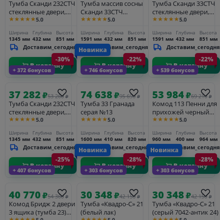
Тумба Сканди 232СТЧ
Тумба массив сосны
Тумба Сканди 33СТЧ
стеклянные двери,
Сканди 33СТЧ
стеклянные двери,
★★★★★
★★★★★
★★★★★
5.0
5.0
5.0
серый 7046/антик
стеклянные двери
серый 7046/антик
белый/антик
Ширина
Глубина
Высота
Ширина
Глубина
Высота
Ширина
Глубина
Высота
1345 мм
432 мм
851 мм
1591 мм
432 мм
851 мм
1591 мм
432 мм
851 мм
Доставим_сегодня
Доставим_сегодня
Доставим_сегодня
Новинка
-30%
-22%
-22%
В корзину
В корзину
В корзину
+ 372 бонусов
+ 746 бонусов
+ 539 бонусов
37 282
74 638
53 984
₽
₽
₽
53 260
95 690
69 210
₽
₽
₽
Тумба Сканди 232СТЧ
Тумба 33 Гранада
Комод 113 Пенни для
стеклянные двери,
серая №13
прихожей черный
★★★★★
★★★★★
★★★★★
5.0
5.0
5.0
белый/антик
сапфир/антик 24
Ширина
Глубина
Высота
Ширина
Глубина
Высота
Ширина
Глубина
Высота
1345 мм
432 мм
851 мм
1600 мм
410 мм
820 мм
960 мм
400 мм
964 мм
Доставим_сегодня
Доставим_сегодня
Доставим_сегодня
Новинка
Новинка
-25%
-28%
-28%
В корзину
В корзину
В корзину
+ 407 бонусов
+ 303 бонусов
+ 303 бонусов
40 770
30 348
30 348
₽
₽
₽
54 360
42 150
42 150
₽
₽
₽
Комод Бридж 2 двери
Тумба «Квадро-С» 21
Тумба «Квадро-С» 21
3 ящика (тумба 23)
(белый лак)
(серый 7042-антик 24)
★★★★★
★★★★★
★★★★★
5.0
5.0
5.0