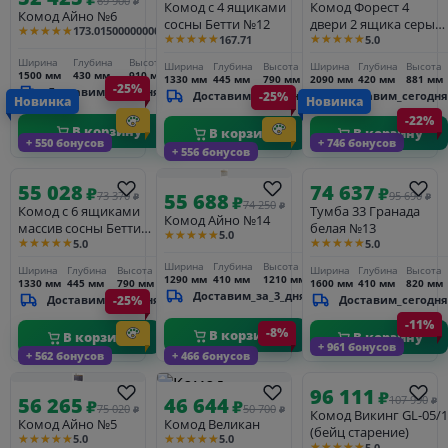
69 900
₽
Комод с 4 ящиками
Комод Форест 4
Комод Айно №6
сосны Бетти №12
двери 2 ящика серый
★★★★★
173.01500000000001
★★★★★
★★★★★
167.71
5.0
7012/бейц-масло
Ширина
Глубина
Высота
Ширина
Глубина
Высота
Ширина
Глубина
Высота
1500 мм
430 мм
910 мм
1330 мм
445 мм
790 мм
2090 мм
420 мм
881 мм
-25%
Доставим_за_3_дня
Доставим_за_3_дня
-25%
Доставим_сегодня
Новинка
Новинка
-22%
В корзину
В корзину
В корзину
+ 550 бонусов
+ 746 бонусов
+ 556 бонусов
55 028
74 637
₽
₽
55 688
73 370
95 690
₽
₽
₽
74 250
₽
Комод с 6 ящиками
Тумба 33 Гранада
Комод Айно №14
массив сосны Бетти
белая №13
★★★★★
5.0
★★★★★
★★★★★
5.0
5.0
№13
Ширина
Глубина
Высота
Ширина
Глубина
Высота
Ширина
Глубина
Высота
1290 мм
410 мм
1210 мм
1330 мм
445 мм
790 мм
1600 мм
410 мм
820 мм
Доставим_за_3_дня
Доставим_за_3_дня
-25%
Доставим_сегодня
-11%
-8%
В корзину
В корзину
В корзину
+ 961 бонусов
+ 562 бонусов
+ 466 бонусов
96 111
₽
56 265
46 644
107 990
₽
₽
₽
75 020
50 700
₽
₽
Комод Викинг GL-05/1
Комод Айно №5
Комод Великан
(бейц старение)
★★★★★
★★★★★
5.0
5.0
★★★★★
5.0