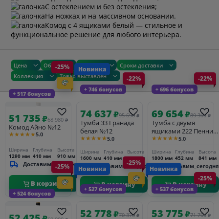
С остеклением и без остекления;
На ножках и на массивном основании.
Комод с 4 ящиками белый
— стильное и
функциональное решение для любого интерьера.
Цена
Общие
Размеры
Сроки доставки
-25%
Новинка
Коллекция
Товар выставлен
-22%
-22%
+ 746 бонусов
+ 696 бонусов
+ 517 бонусов
74 637
69 654
₽
₽
51 735
95 690
89 300
₽
₽
₽
68 980
₽
Тумба 33 Гранада
Тумба с двумя
Комод Айно №12
белая №12
ящиками 222 Пенни
★★★★★
5.0
★★★★★
★★★★★
5.0
5.0
черный сапфир/
антик 24
Ширина
Глубина
Высота
Ширина
Глубина
Высота
Ширина
Глубина
Высота
1290 мм
410 мм
910 мм
1600 мм
410 мм
820 мм
1800 мм
452 мм
841 мм
-25%
Доставим_за_3_дня
-25%
Доставим_сегодня
Доставим_сегодня
Новинка
Новинка
-25%
В корзину
В корзину
В корзину
+ 527 бонусов
+ 537 бонусов
+ 524 бонусов
52 778
53 775
₽
₽
52 425
70 370
71 700
₽
₽
₽