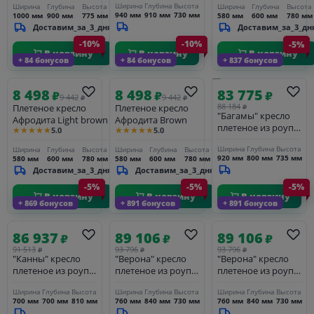
коричневый
Ширина
Глубина
Высота
Ширина
Глубина
Высота
Ширина
Глубина
Высота
темно-серый
940 мм
910 мм
730 мм
1000 мм
900 мм
775 мм
580 мм
600 мм
780 мм
(RAL7024) муар,
Доставим_за_3_дня
Доставим_за_3_дн
роуп серый 40 мм
-10%
tex, ткань темно-
-10%
-5%
В корзину
В корзину
В корзину
серая 027
+ 84 бонусов
+ 84 бонусов
+ 837 бонусов
8 498
8 498
83 775
₽
₽
₽
9 442
9 442
₽
₽
88 184
Плетеное кресло
Плетеное кресло
₽
"Багамы" кресло
Афродита Light brown
Афродита Brown
плетеное из роупа,
★★★★★
★★★★★
5.0
5.0
каркас алюминий
Ширина
Глубина
Высота
Ширина
Глубина
Высота
Ширина
Глубина
Высота
коричневый
920 мм
800 мм
735 мм
580 мм
600 мм
780 мм
580 мм
600 мм
780 мм
(RAL8016) муар,
Доставим_за_3_дня
Доставим_за_3_дня
роуп BZ23-ED31,
-5%
-5%
ткань темно-серая
-5%
В корзину
В корзину
В корзину
027
+ 869 бонусов
+ 891 бонусов
+ 891 бонусов
86 937
89 106
89 106
₽
₽
₽
91 513
93 796
93 796
₽
₽
₽
"Канны" кресло
"Верона" кресло
"Верона" кресло
плетеное из роупа,
плетеное из роупа,
плетеное из роупа,
основание дуб,
каркас алюминий
каркас алюминий
Ширина
Глубина
Высота
Ширина
Глубина
Высота
Ширина
Глубина
Высота
роуп бежевый
белый муар, роуп
темно-серый
700 мм
700 мм
810 мм
760 мм
840 мм
730 мм
760 мм
840 мм
730 мм
круглый, ткань
бежевый круглый,
(RAL7024) муар,