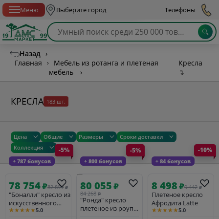
Спб с 10:00 до 21:00
Меню
Выберите город
Телефоны
Назад
›
Главная
›
Мебель из ротанга и плетеная
Кресла
мебель
›
↴
КРЕСЛА
183 шт.
Цена
Общие
Размеры
Сроки доставки
Коллекция
-5%
-10%
-5%
+ 787 бонусов
+ 84 бонусов
+ 800 бонусов
78 754
8 498
80 055
₽
₽
₽
82 899
9 442
₽
₽
84 268
"Боналли" кресло из
Плетеное кресло
₽
"Ронда" кресло
искусственного
Афродита Latte
плетеное из роупа,
★★★★★
★★★★★
5.0
5.0
ротанга, цвет
каркас алюминий