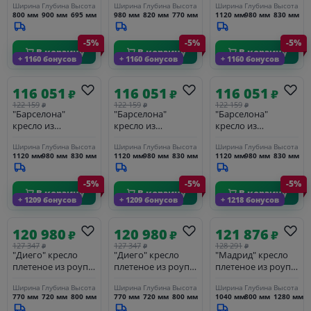
Ширина
Глубина
Высота
Ширина
Глубина
Высота
Ширина
Глубина
Высота
основание дуб,
темно-серый
ротанга, цвет
800 мм
900 мм
695 мм
980 мм
820 мм
770 мм
1120 мм
980 мм
830 мм
каркас алюминий
(RAL7024) муар,
графит
светло-серый
роуп темно-серый
-5%
-5%
-5%
(RAL7035) муар,
круглый, ткань
В корзину
В корзину
В корзину
роуп серо-
темно-серая YB25-
+ 1160 бонусов
+ 1160 бонусов
+ 1160 бонусов
коричневый 23мм,
0027
ткань бежевая
116 051
116 051
116 051
15052
₽
₽
₽
122 159
122 159
122 159
₽
₽
₽
"Барселона"
"Барселона"
"Барселона"
кресло из
кресло из
кресло из
искусственного
искусственного
искусственного
Ширина
Глубина
Высота
Ширина
Глубина
Высота
Ширина
Глубина
Высота
ротанга, цвет
ротанга, цвет
ротанга, цвет
1120 мм
980 мм
830 мм
1120 мм
980 мм
830 мм
1120 мм
980 мм
830 мм
соломенный
бежевый
коричневый
-5%
-5%
-5%
В корзину
В корзину
В корзину
+ 1209 бонусов
+ 1209 бонусов
+ 1218 бонусов
120 980
120 980
121 876
₽
₽
₽
127 347
127 347
128 291
₽
₽
₽
"Диего" кресло
"Диего" кресло
"Мадрид" кресло
плетеное из роупа,
плетеное из роупа,
плетеное из роупа,
основание дуб,
основание дуб,
каркас алюминий
Ширина
Глубина
Высота
Ширина
Глубина
Высота
Ширина
Глубина
Высота
каркас алюминий
каркас алюминий
темно-серый
770 мм
720 мм
800 мм
770 мм
720 мм
800 мм
1040 мм
800 мм
1280 мм
светло-серый
светло-серый
(RAL7024) муар,