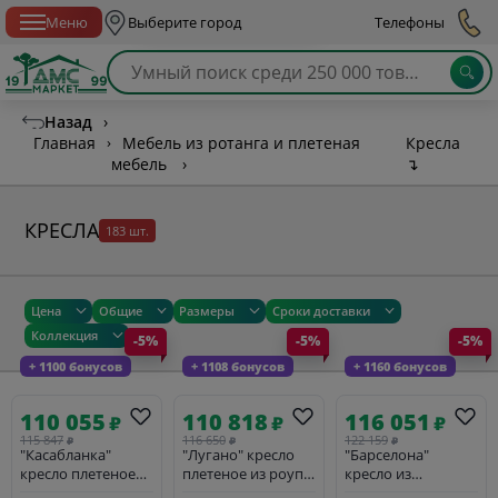
Спб с 10:00 до 21:00
Меню
Выберите город
Телефоны
Назад
›
Главная
›
Мебель из ротанга и плетеная
Кресла
мебель
›
↴
КРЕСЛА
183 шт.
Цена
Общие
Размеры
Сроки доставки
Коллекция
-5%
-5%
-5%
+ 1100 бонусов
+ 1108 бонусов
+ 1160 бонусов
110 055
110 818
116 051
₽
₽
₽
115 847
116 650
122 159
₽
₽
₽
"Касабланка"
"Лугано" кресло
"Барселона"
кресло плетеное
плетеное из роупа,
кресло из
из роупа,
каркас алюминий
искусственного