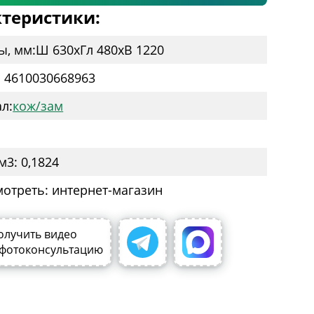
теристики:
ы, мм:
Ш 630
x
Гл 480
x
В 1220
: 4610030668963
л:
кож/зам
м3: 0,1824
мотреть: интернет-магазин
олучить видео
 фотоконсультацию