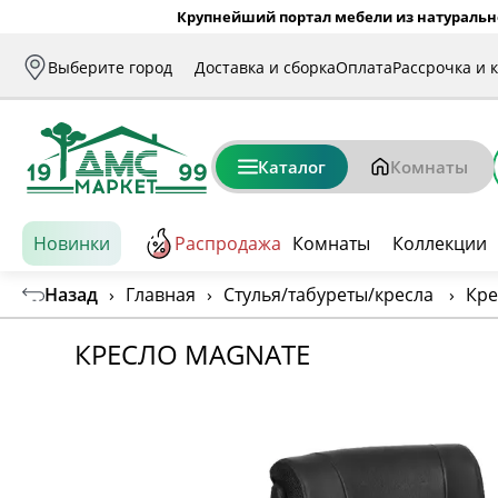
Крупнейший портал мебели из натуральн
Выберите город
Доставка и сборка
Оплата
Рассрочка и 
Каталог
Комнаты
Новинки
Распродажа
Комнаты
Коллекции
Назад
›
Главная
›
Стулья/табуреты/кресла
›
Кре
КРЕСЛО MAGNATE