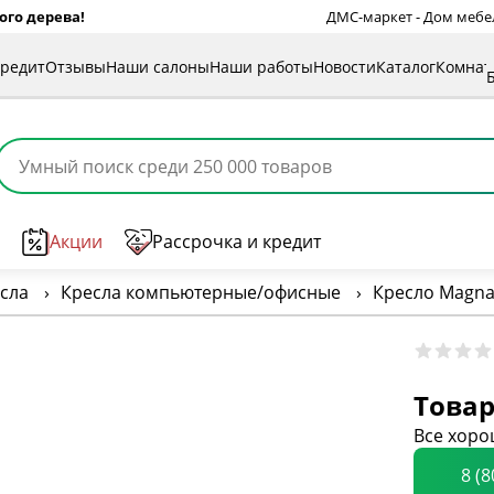
ого дерева!
ДМС-маркет - Дом мебели
кредит
Отзывы
Наши салоны
Наши работы
Новости
Каталог
Комна
Акции
Рассрочка и кредит
сла
›
Кресла компьютерные/офисные
›
Кресло Magna
Товар
Все хоро
8 (