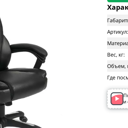
Харак
Габарит
Артикул
Материа
Вес, кг:
Объем, 
Где пос
П
и