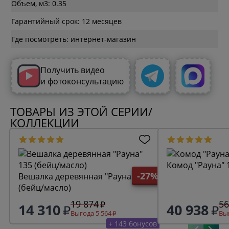
Объем, м3: 0.35
Гарантийный срок: 12 месяцев
Где посмотреть: интернет-магазин
Получить видео
и фотоконсультацию
ТОВАРЫ ИЗ ЭТОЙ СЕРИИ/
КОЛЛЕКЦИИ
Комод "Рауна" 
-27%
Вешалка деревянная "Рауна" 135
(бейц/масло)
19 874
56
14 310
40 938
Выгода 5 564
Выг
+ 143 бонусов