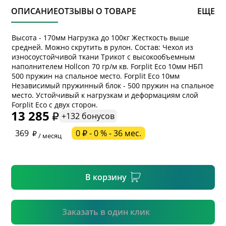
ОПИСАНИЕ
ОТЗЫВЫ О ТОВАРЕ
ЕЩЕ
Высота - 170мм Нагрузка до 100кг Жесткость выше
средней. Можно скрутить в рулон. Состав: Чехол из
износоустойчивой ткани Трикот с высокообъемным
наполнителем Hollcon 70 гр/м кв. Forplit Eco 10мм НБП
500 пружин на спальное место. Forplit Eco 10мм
Независимый пружинный блок - 500 пружин на спальное
* обязательное поле
место. Устойчивый к нагрузкам и деформациям слой
Forplit Eco с двух сторон.
13 285
+132 бонусов
* необязательное поле
369
0 ₽ - 0 % - 36 мес.
/ месяц
* необязательное поле
В корзину
Подтвердить
Заказать в один клик