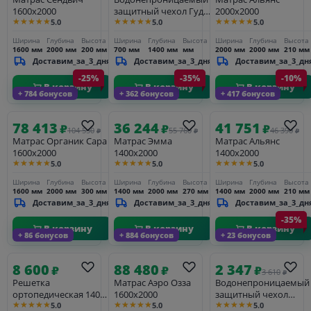
1600х2000
защитный чехол Гуд
2000х2000
★★★★★
★★★★★
★★★★★
5.0
5.0
5.0
Лукинг (h-33 cm)
700х1400
Ширина
Глубина
Высота
Ширина
Глубина
Высота
Ширина
Глубина
Высота
1600 мм
2000 мм
200 мм
700 мм
1400 мм
мм
2000 мм
2000 мм
210 мм
Доставим_за_3_дня
Доставим_за_3_дня
Доставим_за_3_дн
-25%
-35%
-10%
В корзину
В корзину
В корзину
+ 784 бонусов
+ 362 бонусов
+ 417 бонусов
78 413
36 244
41 751
₽
₽
₽
104 550
55 760
46 390
₽
₽
₽
Матрас Органик Сара
Матрас Эмма
Матрас Альянс
1600х2000
1400х2000
1400х2000
★★★★★
★★★★★
★★★★★
5.0
5.0
5.0
Ширина
Глубина
Высота
Ширина
Глубина
Высота
Ширина
Глубина
Высота
1600 мм
2000 мм
300 мм
1400 мм
2000 мм
270 мм
1400 мм
2000 мм
210 мм
Доставим_за_3_дня
Доставим_за_3_дня
Доставим_за_3_дн
-35%
В корзину
В корзину
В корзину
+ 86 бонусов
+ 884 бонусов
+ 23 бонусов
8 600
88 480
2 347
₽
₽
₽
3 610
₽
Решетка
Матрас Аэро Озза
Водонепроницаемый
ортопедическая 1400-
1600х2000
защитный чехол
★★★★★
★★★★★
★★★★★
5.0
5.0
5.0
2000 (с опорами)
Ватерпроф (h-33 сm)