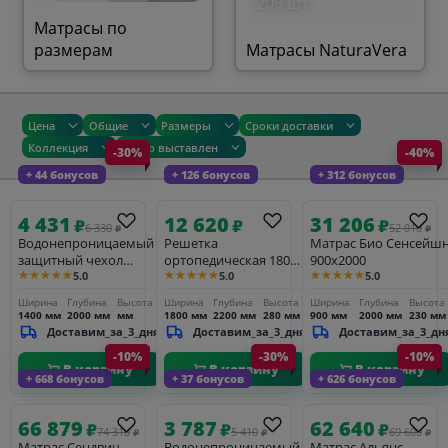
209 шт.
Матрасы по
размерам
Матрасы NaturaVera
Цена
Общие
Размеры
Сроки доставки
Коллекция
Товар выставлен
-30%
-40%
+ 44 бонусов
+ 126 бонусов
+ 312 бонусов
4 431
12 620
31 206
₽
₽
₽
6 330
52 010
₽
₽
Водонепроницаемый
Решетка
Матрас Био Сенсейшн
защитный чехол
ортопедическая 1800-
900х2000
★★★★★
★★★★★
★★★★★
5.0
5.0
5.0
Кавер Протекшн (h-33
2200 (с опорами)
cm) 1400х2000
Ширина
Глубина
Высота
Ширина
Глубина
Высота
Ширина
Глубина
Высота
1400 мм
2000 мм
мм
1800 мм
2200 мм
280 мм
900 мм
2000 мм
230 мм
Доставим_за_3_дня
Доставим_за_3_дня
Доставим_за_3_дн
-10%
-30%
-10%
В корзину
В корзину
В корзину
+ 668 бонусов
+ 37 бонусов
+ 626 бонусов
66 879
3 787
62 640
₽
₽
₽
74 310
5 410
69 600
₽
₽
₽
Матрас Сендвич
Водонепроницаемый
Матрас Альянс