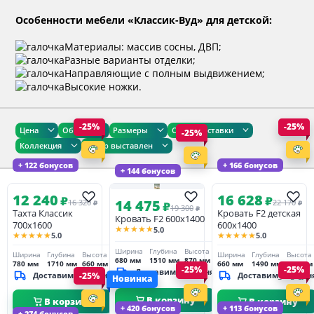
Особенности мебели «Классик-Вуд» для детской:
Материалы: массив сосны, ДВП;
Разные варианты отделки;
Направляющие с полным выдвижением;
Высокие ножки.
-25%
-25%
Цена
Общие
Размеры
Сроки доставки
-25%
Коллекция
Товар выставлен
+ 122 бонусов
+ 166 бонусов
+ 144 бонусов
12 240
16 628
₽
₽
14 475
16 320
22 170
₽
₽
₽
19 300
₽
Тахта Классик
Кровать F2 детская
Кровать F2 600х1400
700х1600
600х1400
★★★★★
5.0
★★★★★
★★★★★
5.0
5.0
Ширина
Глубина
Высота
Ширина
Глубина
Высота
Ширина
Глубина
Высота
680 мм
1510 мм
870 мм
780 мм
1710 мм
660 мм
660 мм
1490 мм
870 мм
-25%
-25%
Доставим_за_3_дня
Доставим_за_3_дня
-25%
Доставим_за_3_дн
Новинка
В корзину
В корзину
В корзину
+ 420 бонусов
+ 113 бонусов
+ 274 бонусов