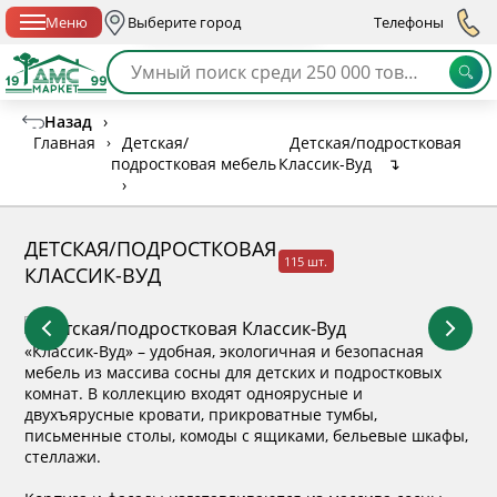
Спб с 10:00 до 21:00
Меню
Выберите город
Телефоны
Назад
›
Главная
›
Детская/
Детская/подростковая
подростковая мебель
Классик-Вуд
↴
›
ДЕТСКАЯ/ПОДРОСТКОВАЯ
115 шт.
КЛАССИК-ВУД
«Классик-Вуд» – удобная, экологичная и безопасная
мебель из массива сосны для детских и подростковых
комнат. В коллекцию входят одноярусные и
двухъярусные кровати, прикроватные тумбы,
письменные столы, комоды с ящиками, бельевые шкафы,
стеллажи.