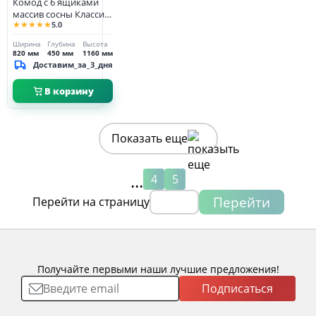
Комод с 6 ящиками
массив сосны Классик
★★★★★
5.0
№3
Ширина
Глубина
Высота
820 мм
450 мм
1160 мм
Доставим_за_3_дня
В корзину
Показать еще
...
4
5
Перейти
Перейти на страницу
Получайте первыми наши лучшие предложения!
Подписаться