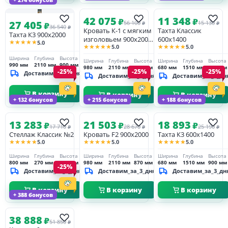
42 075
11 348
₽
₽
27 405
56 100
15 130
₽
₽
₽
36 540
₽
Кровать К-1 с мягким
Тахта Классик
Тахта К3 900х2000
изголовьем 900х2000
600х1400
★★★★★
5.0
★★★★★
★★★★★
5.0
5.0
с ящиками
Ширина
Глубина
Высота
Ширина
Глубина
Высота
Ширина
Глубина
Высота
990 мм
2110 мм
900 мм
980 мм
2110 мм
870 мм
680 мм
1510 мм
660 мм
-25%
-25%
-25%
Доставим_за_3_дня
Доставим_за_3_дня
Доставим_за_3_дн
В корзину
В корзину
В корзину
+ 132 бонусов
+ 215 бонусов
+ 188 бонусов
13 283
21 503
18 893
₽
₽
₽
17 710
28 670
25 190
₽
₽
₽
Стеллаж Классик №2
Кровать F2 900х2000
Тахта К3 600х1400
★★★★★
★★★★★
★★★★★
5.0
5.0
5.0
Ширина
Глубина
Высота
Ширина
Глубина
Высота
Ширина
Глубина
Высота
800 мм
270 мм
990 мм
980 мм
2110 мм
870 мм
680 мм
1510 мм
900 мм
-25%
Доставим_за_3_дня
Доставим_за_3_дня
Доставим_за_3_дн
В корзину
В корзину
В корзину
+ 388 бонусов
38 888
₽
51 850
₽