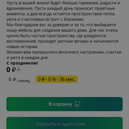
Пусть в вашей жизни будет больше гармонии, радости и
вдохновения. Пусть каждый день приносит приятные
моменты, а дом всегда остаётся пространством тепла,
уюта и счастливых встреч с близкими.
Мы благодарим вас за доверие и за то, что выбираете
нашу мебель для создания вашего дома. Для нас очень
ценно быть частью пространства, где рождаются
воспоминания, проходят уютные вечера и начинаются
новые истории.
Желаем вам прекрасного весеннего настроения, счастья
* обязательное поле
и уюта в каждом дне.
С праздником!
0
+
* необязательное поле
0
0 ₽ - 0 % - 36 мес.
/ месяц
* необязательное поле
В корзину
Подтвердить
Заказать в один клик