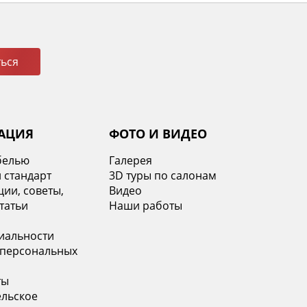
ься
АЦИЯ
ФОТО И ВИДЕО
белью
Галерея
 стандарт
3D туры по салонам
ии, советы,
Видео
татьи
Наши работы
иальности
 персональных
ты
ельское