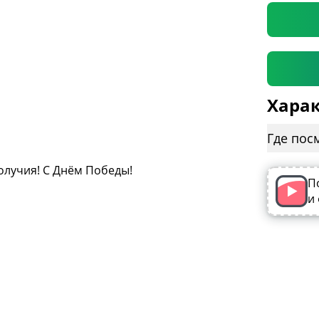
Харак
Где пос
П
и