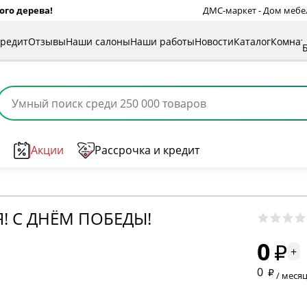
ого дерева!
ДМС-маркет - Дом мебели
кредит
Отзывы
Наши салоны
Наши работы
Новости
Каталог
Комна
Акции
Рассрочка и кредит
* обязат
! С ДНЁМ ПОБЕДЫ!
0
* необяз
+
0
/ меся
* необяз