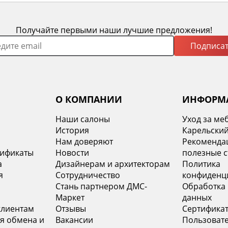
Получайте первыми наши лучшие предложения!
Подписат
О КОМПАНИИ
ИНФОРМ
Наши салоны
Уход за ме
История
Карельский
х
Нам доверяют
Рекомендац
тификаты
Новости
полезные с
а
Дизайнерам и архитекторам
Политика
я
Сотрудничество
конфиденц
Стань партнером ДМС-
Обработка
Маркет
данных
клиентам
Отзывы
Сертифика
я обмена и
Вакансии
Пользоват