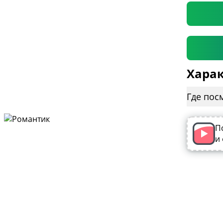
Харак
Где пос
П
и