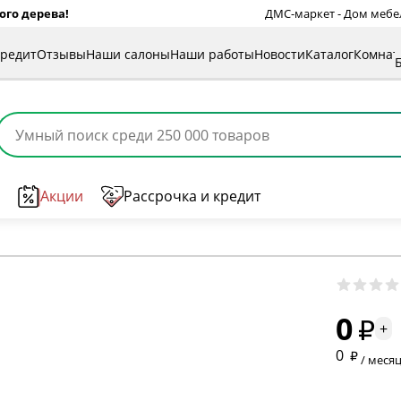
ого дерева!
ДМС-маркет - Дом мебели
кредит
Отзывы
Наши салоны
Наши работы
Новости
Каталог
Комна
Акции
Рассрочка и кредит
* обязат
0
* необяз
+
0
/ меся
* необяз