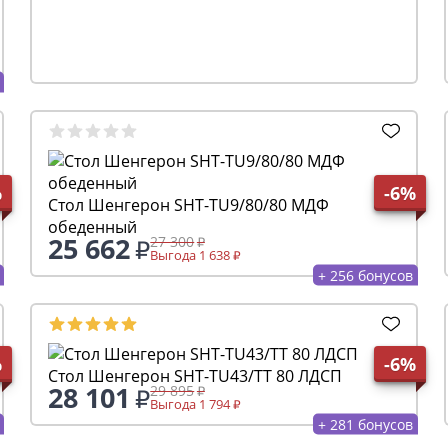
27 114
28 845
Выгода 1 731
+ 271 бонусов
Стол Шенгерон SHT-TU30/TT30 83/83
%
-6%
22 165
23 580
Выгода 1 415