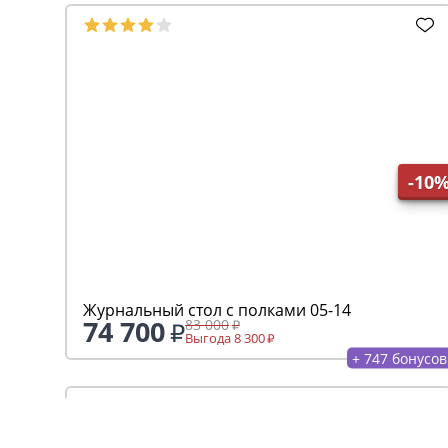
+ 281 бонусов
-10
Журнальный стол массив лофт 05-03
32 643
36 270
Выгода 3 627
+ 326 бонусов