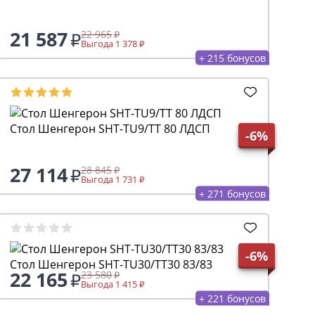
27 326
29 070
Выгода 1 744
+ 273 бонусов
-10%
Журнальный стол с полками 05-14
74 700
83 000
Выгода 8 300