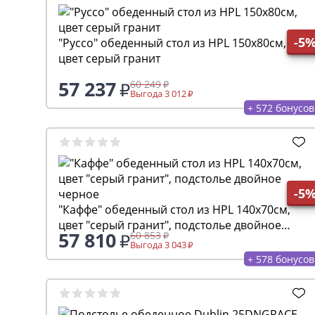
-5
"Руссо" обеденный стол из HPL 150х80см,
цвет серый гранит
57 237
60 249
Выгода 3 012
+ 572 бонусов
-5
"Каффе" обеденный стол из HPL 140х70см,
цвет "серый гранит", подстолье двойное
57 810
60 853
черное
Выгода 3 043
+ 578 бонусов