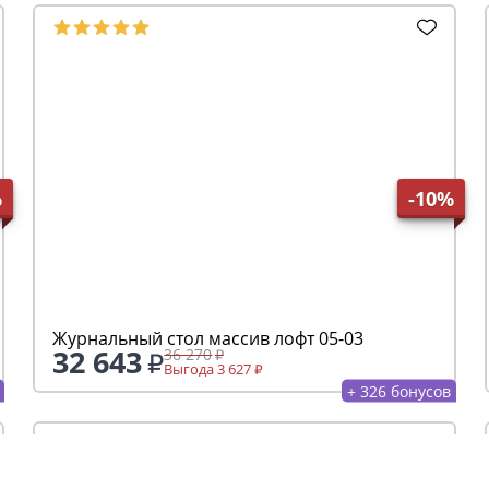
+ 221 бонусов
%
-10%
Стол кухонный квадратный 06-04
35 820
39 800
Выгода 3 980
+ 358 бонусов