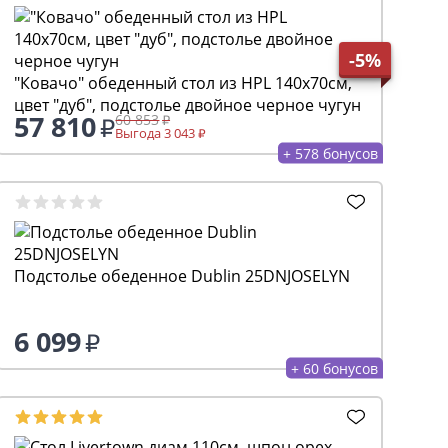
-5%
"Ковачо" обеденный стол из HPL 140х70см,
цвет "дуб", подстолье двойное черное чугун
57 810
60 853
Выгода 3 043
+ 578 бонусов
Подстолье обеденное Dublin 25DNJOSELYN
6 099
+ 60 бонусов