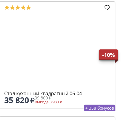
+ 747 бонусов
-10%
Журнальный стол светлый 05-07
59 040
65 600
Выгода 6 560
+ 590 бонусов