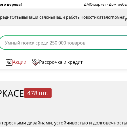
ого дерева!
ДМС-маркет - Дом мебели
кредит
Отзывы
Наши салоны
Наши работы
Новости
Каталог
Комна
Акции
Рассрочка и кредит
РКАСЕ
478 шт.
нтересными дизайнами, устойчивостью и долговечность