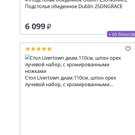
Подстолье обеденное Dublin 25DNGRACE
6 099
+ 60 бонусов
Стол Livertown диам.110см, шпон орех
лучевой набор, с хромированными
65 938
ножками
+ 659 бонусов
-6