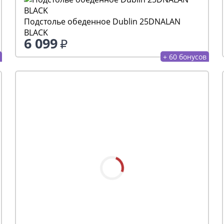
Подстолье обеденное Dublin 25DNALAN
BLACK
6 099
+ 60 бонусов
Стол Шенгерон SHT-TU30/ТТ 80 ЛДСП
-6%
21 587
22 965
Выгода 1 378
+ 215 бонусов
Стол Шенгерон SHT-TU9/TT 80 ЛДСП
%
-6%