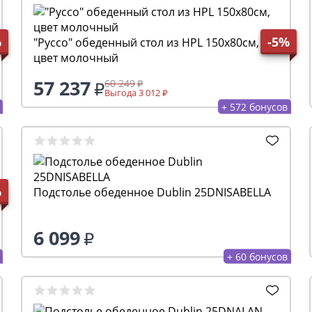
%
-5%
"Руссо" обеденный стол из HPL 150х80см,
цвет молочный
57 237
60 249
Выгода 3 012
+ 572 бонусов
%
Подстолье обеденное Dublin 25DNISABELLA
6 099
+ 60 бонусов