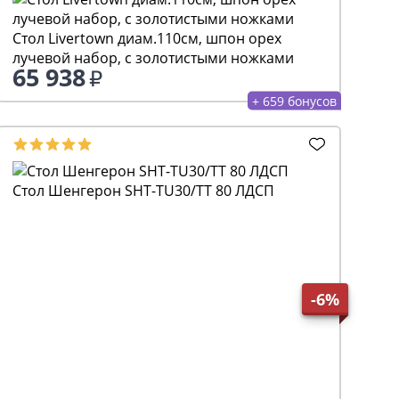
Стол Livertown диам.110см, шпон орех
лучевой набор, с золотистыми ножками
65 938
+ 659 бонусов
Стол Шенгерон SHT-TU30/TT30 83/83
-6%
22 165
23 580
Выгода 1 415
+ 221 бонусов
Стол Шенгерон SHT-TU92/TT 120/80 ЛДСП
-6%