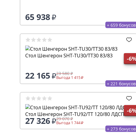
Стол Шенгерон SHT-TU9/80/80 МДФ
обеденный
25 662
27 300
Выгода 1 638
+ 256 бонусов
Стол Шенгерон SHT-TU43/TT 80 ЛДСП
-6
28 101
29 895
Выгода 1 794