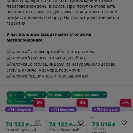
Можно подобрать стол для гостиной, кабинета или
переговорной зоны в офисе. При покупке стола есть
возможность заказать доставку с подъемом на этаж и
профессиональную сборку. На столы предоставляется
гарантия.
У нас большой ассортимент столов на
металлокаркасе:
С антикоррозийным покрытием;
В разных стилях и дизайнах;
Со столешницами из натурального дерева,
стекла, акрила, мрамора, керамики;
Раздвижных и нераздвижных.
Цена
Общие
Размеры
Сроки доставки
Коллекция
-3%
-3%
-5%
+ 741 бонусов
+ 741 бонусов
+ 730 бонусов
74 122
74 122
73 016
₽
₽
₽
76 414
76 414
₽
₽
76 859
Стол обеденный
Стол обеденный
₽