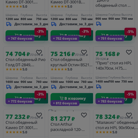
"Диого"
Камео DT-3001,
Камео DT-3001B,
обеденный стол из
★★★★★
★★★★★
5.0
5.0
120х80х76 см, белый
120х80х75 см, белый
HPL круглый
мрамор (Статуарио)
мрамор (Пандора)
Ширина
Глубина
Высота
Ширина
Глубина
Высота
Ширина
Глубина
Высота
Ø90см, цвет
900 мм
900 мм
750 мм
1200 мм
800 мм
750 мм
1200 мм
800 мм
760 мм
"серый гранит"
Доставим_за_3_дня
Доставим_за_3_дня
-3%
-3%
-5%
В корзину
В корзину
В корзину
+ 747 бонусов
+ 752 бонусов
+ 751 бонусов
74 704
75 216
75 168
₽
₽
₽
77 014
77 542
₽
₽
79 124
Стол обеденный Рио
Стол обеденный
₽
"Прио" стол из HPL
Голд DT-2849,
круглый Остин BS212-
140х70см, H75,
★★★★★
★★★★★
5.0
5.0
160х90х76 см, белый
100LG, 100х76 см,
цвет столешницы
мрамор Статуарио/
светло-серый
Ширина
Глубина
Высота
Ширина
Глубина
Высота
Ширина
Глубина
Высота
"серый гранит"
глянцевое золото
мрамор/золото
1400 мм
700 мм
750 мм
1600 мм
900 мм
760 мм
1000 мм
1000 мм
760 мм
Доставим_за_3_дня
Доставим_за_3_дня
-3%
-5%
В корзину
В корзину
В корзину
+ 772 бонусов
+ 783 бонусов
+ 812 бонусов
77 232
78 324
₽
₽
81 277
79 621
₽
82 446
₽
₽
Стол обеденный
"Малакио" обеденны
Стол Arthur
Камео DT-3001,
стол из HPL 90х90см,
раскладной 120-
★★★★★
★★★★★
5.0
5.0
140х80х76 см, белый
цвет молочный,
184x80x75см,
мрамор (Статуарио)
каркас белый