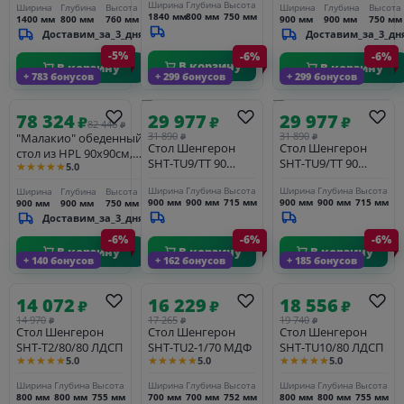
керамогранит
Ширина
Глубина
Высота
Ширина
Глубина
Высота
Ширина
Глубина
Высота
1840 мм
800 мм
750 мм
1400 мм
800 мм
760 мм
серый мрамор
900 мм
900 мм
750 мм
Доставим_за_3_дня
Доставим_за_3_дн
Greys Grey, чёрный
-5%
-6%
-6%
В корзину
В корзину
В корзину
+ 783 бонусов
+ 299 бонусов
+ 299 бонусов
78 324
29 977
29 977
₽
₽
₽
82 446
₽
31 890
31 890
"Малакио" обеденный
₽
₽
Стол Шенгерон
Стол Шенгерон
стол из HPL 90х90см,
SHT-TU9/TT 90
SHT-TU9/TT 90
★★★★★
5.0
цвет "серый гранит",
ЛДСП
ЛДСП
каркас черный
Ширина
Глубина
Высота
Ширина
Глубина
Высота
Ширина
Глубина
Высота
900 мм
900 мм
715 мм
900 мм
900 мм
715 мм
900 мм
900 мм
750 мм
Доставим_за_3_дня
-6%
-6%
-6%
В корзину
В корзину
В корзину
+ 140 бонусов
+ 162 бонусов
+ 185 бонусов
14 072
16 229
18 556
₽
₽
₽
14 970
17 265
19 740
₽
₽
₽
Стол Шенгерон
Стол Шенгерон
Стол Шенгерон
SHT-T2/80/80 ЛДСП
SHT-TU2-1/70 МДФ
SHT-TU10/80 ЛДСП
★★★★★
★★★★★
★★★★★
5.0
5.0
5.0
Ширина
Глубина
Высота
Ширина
Глубина
Высота
Ширина
Глубина
Высота
800 мм
800 мм
755 мм
700 мм
700 мм
752 мм
800 мм
800 мм
755 мм