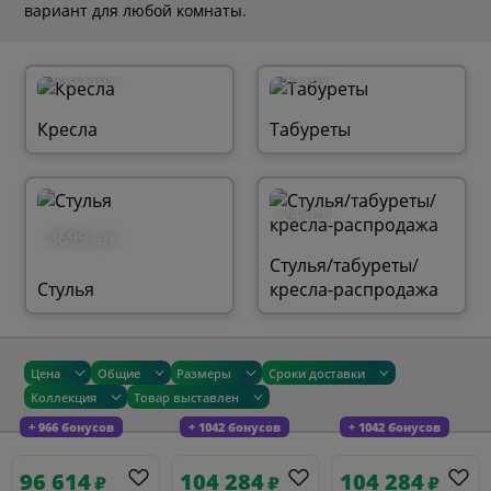
вариант для любой комнаты.
1963 шт.
95 шт.
Кресла
Табуреты
24 шт.
3699 шт.
Стулья/табуреты/
Стулья
кресла-распродажа
Цена
Общие
Размеры
Сроки доставки
Коллекция
Товар выставлен
+ 966 бонусов
+ 1042 бонусов
+ 1042 бонусов
96 614
104 284
104 284
₽
₽
₽