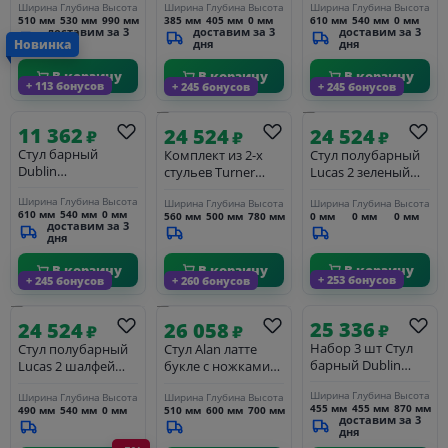
Ширина
Глубина
Высота
Ширина
Глубина
Высота
Ширина
Глубина
Высота
бежевый шенилл
белый
BLACK, серый твид
510 мм
530 мм
990 мм
385 мм
405 мм
0 мм
610 мм
540 мм
0 мм
(UF998-04),
(LEO11)
доставим за 3
доставим за 3
доставим за 3
Новинка
бежевое
дня
дня
дня
основание
В корзину
В корзину
В корзину
+ 113 бонусов
+ 245 бонусов
+ 245 бонусов
11 362
24 524
24 524
₽
₽
₽
Стул барный
Комплект из 2-х
Стул полубарный
Dublin
стульев Turner
Lucas 2 зеленый
25DNCHARLY
серый вельвет с
шенилл с чёрными
Ширина
Глубина
Высота
Ширина
Глубина
Высота
Ширина
Глубина
Высота
BLACK, черный
чёрными ножками
ножками
610 мм
540 мм
0 мм
560 мм
500 мм
780 мм
0 мм
0 мм
0 мм
твид (LEO18)
доставим за 3
дня
В корзину
В корзину
В корзину
+ 253 бонусов
+ 245 бонусов
+ 260 бонусов
25 336
24 524
26 058
₽
₽
₽
Набор 3 шт Стул
Стул полубарный
Стул Alan латте
барный Dublin
Lucas 2 шалфей
букле с ножками
25DNFRANK,
шенилл с чёрными
цвета орех
Ширина
Глубина
Высота
Ширина
Глубина
Высота
Ширина
Глубина
Высота
черный
ножками
455 мм
455 мм
870 мм
490 мм
540 мм
0 мм
510 мм
600 мм
700 мм
доставим за 3
дня