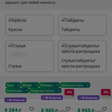
вариант для любой комнаты.
1963 шт.
95 шт.
Кресла
Табуреты
24 шт.
3699 шт.
Стулья/табуреты/
Стулья
кресла-распродажа
Цена
Общие
Размеры
Сроки доставки
Коллекция
Товар выставлен
-5%
-5%
+ 89 бонусов
+ 89 бонусов
+ 93 бонусов
9 384
8 965
8 965
₽
₽
₽
9 437
9 437
₽
₽