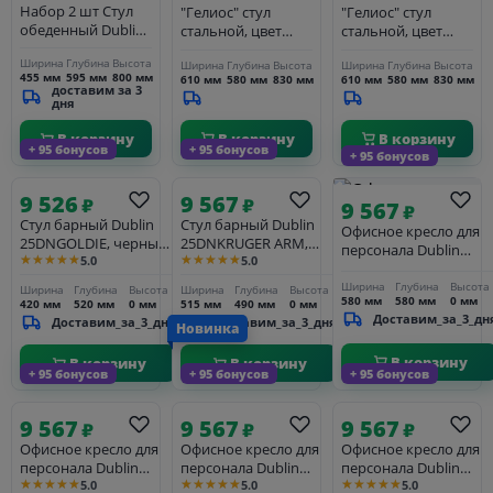
Набор 2 шт Стул
"Гелиос" стул
"Гелиос" стул
обеденный Dublin
стальной, цвет
стальной, цвет
25DNWALTER,
желтый
темно-серый
Ширина
Глубина
Высота
Ширина
Глубина
Высота
Ширина
Глубина
Высота
черный
455 мм
595 мм
800 мм
610 мм
580 мм
830 мм
610 мм
580 мм
830 мм
доставим за 3
дня
В корзину
В корзину
В корзину
+ 95 бонусов
+ 95 бонусов
+ 95 бонусов
9 526
9 567
₽
₽
9 567
₽
Стул барный Dublin
Стул барный Dublin
Офисное кресло для
25DNGOLDIE, черный
25DNKRUGER ARM,
персонала Dublin
★★★★★
★★★★★
5.0
5.0
велюр (MJ9-101)
чёрный
25DNTERRY, синий
велюр (MJ9-117)
Ширина
Глубина
Высота
Ширина
Глубина
Высота
Ширина
Глубина
Высота
580 мм
580 мм
0 мм
420 мм
520 мм
0 мм
515 мм
490 мм
0 мм
Доставим_за_3_дн
Доставим_за_3_дня
Доставим_за_3_дня
Новинка
В корзину
В корзину
В корзину
+ 95 бонусов
+ 95 бонусов
+ 95 бонусов
9 567
9 567
9 567
₽
₽
₽
Офисное кресло для
Офисное кресло для
Офисное кресло для
персонала Dublin
персонала Dublin
персонала Dublin
★★★★★
★★★★★
★★★★★
5.0
5.0
5.0
25DNTERRY, пудрово-
25DNTERRY BLACK,
25DNTERRY, бежевый