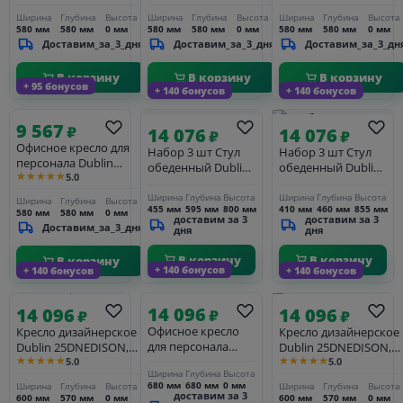
розовый велюр (MJ9-
черный велюр (MJ9-
велюр (MJ9-10)
Ширина
Глубина
Высота
Ширина
Глубина
Высота
Ширина
Глубина
Высота
32)
101)
580 мм
580 мм
0 мм
580 мм
580 мм
0 мм
580 мм
580 мм
0 мм
Доставим_за_3_дня
Доставим_за_3_дня
Доставим_за_3_дн
В корзину
В корзину
В корзину
+ 95 бонусов
+ 140 бонусов
+ 140 бонусов
9 567
₽
14 076
14 076
₽
₽
Офисное кресло для
Набор 3 шт Стул
Набор 3 шт Стул
персонала Dublin
обеденный Dublin
обеденный Dublin
★★★★★
5.0
25DNTERRY, черный
25DNWALTER,
25DNALBERT, цвет
велюр (MJ9-101)
темно-серый
бежевый
Ширина
Глубина
Высота
Ширина
Глубина
Высота
Ширина
Глубина
Высота
455 мм
595 мм
800 мм
410 мм
460 мм
855 мм
580 мм
580 мм
0 мм
доставим за 3
доставим за 3
Доставим_за_3_дня
дня
дня
В корзину
В корзину
В корзину
+ 140 бонусов
+ 140 бонусов
+ 140 бонусов
14 096
14 096
14 096
₽
₽
₽
Офисное кресло
Кресло дизайнерское
Кресло дизайнерское
для персонала
Dublin 25DNEDISON,
Dublin 25DNEDISON,
★★★★★
★★★★★
Dublin 25DNPIERCE,
5.0
5.0
чёрный
белый
Ширина
Глубина
Высота
чёрный
680 мм
680 мм
0 мм
Ширина
Глубина
Высота
Ширина
Глубина
Высота
доставим за 3
600 мм
570 мм
0 мм
600 мм
570 мм
0 мм