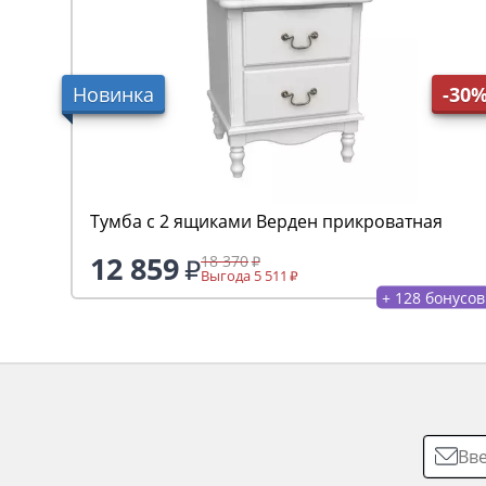
Новинка
-30
Тумба с 2 ящиками Верден прикроватная
12 859
18 370
Выгода 5 511
+ 128 бонусов