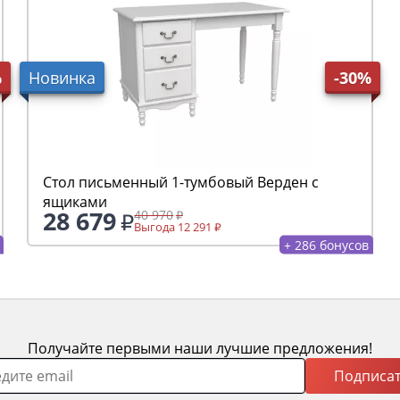
%
Новинка
-30%
Стол письменный 1-тумбовый Верден с
ящиками
28 679
40 970
Выгода 12 291
+ 286 бонусов
Получайте первыми наши лучшие предложения!
Подписат