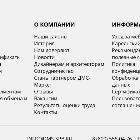
О КОМПАНИИ
ИНФОРМ
Наши салоны
Уход за ме
История
Карельский
х
Нам доверяют
Рекомендац
тификаты
Новости
полезные с
а
Дизайнерам и архитекторам
Политика
я
Сотрудничество
конфиденц
Стань партнером ДМС-
Обработка
Маркет
данных
клиентам
Отзывы
Сертифика
я обмена и
Вакансии
Пользоват
Результаты оценки труда
соглашени
Контакты
INFO@DMS-SPB.RU
8 (800) 555-04-76
+7