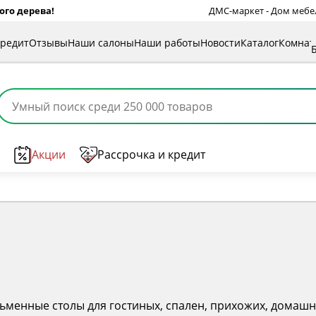
ого дерева!
ДМС-маркет - Дом мебели
кредит
Отзывы
Наши салоны
Наши работы
Новости
Каталог
Комна
Акции
Рассрочка и кредит
сьменные столы для гостиных, спален, прихожих, домашн