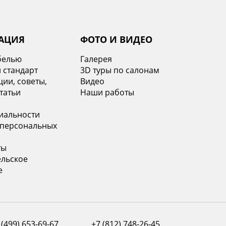
АЦИЯ
ФОТО И ВИДЕО
белью
Галерея
 стандарт
3D туры по салонам
ии, советы,
Видео
татьи
Наши работы
иальности
 персональных
ты
ельское
е
 (499) 653-69-67
+7 (812) 748-26-45