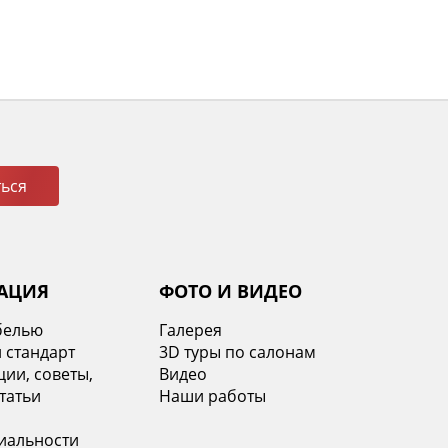
ься
АЦИЯ
ФОТО И ВИДЕО
белью
Галерея
 стандарт
3D туры по салонам
ии, советы,
Видео
татьи
Наши работы
иальности