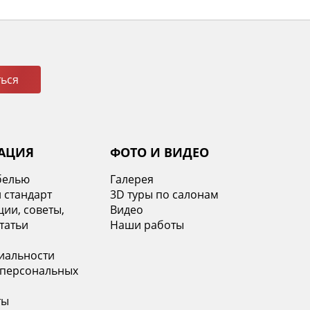
ься
АЦИЯ
ФОТО И ВИДЕО
белью
Галерея
 стандарт
3D туры по салонам
ии, советы,
Видео
татьи
Наши работы
иальности
 персональных
ты