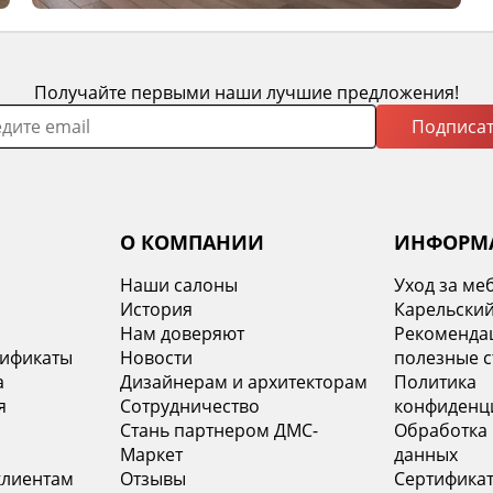
Получайте первыми наши лучшие предложения!
Подписат
О КОМПАНИИ
ИНФОРМ
Наши салоны
Уход за ме
История
Карельский
х
Нам доверяют
Рекомендац
тификаты
Новости
полезные с
а
Дизайнерам и архитекторам
Политика
я
Сотрудничество
конфиденц
Стань партнером ДМС-
Обработка
Маркет
данных
клиентам
Отзывы
Сертифика