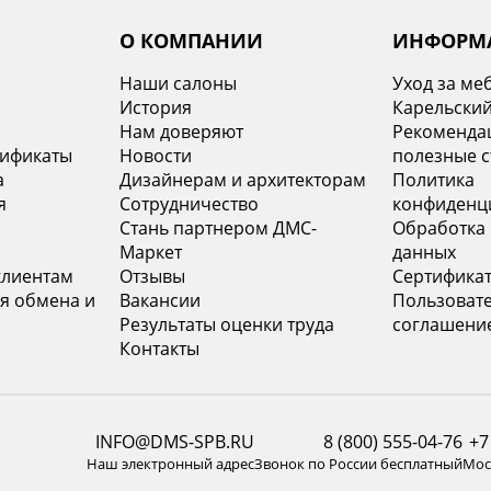
О КОМПАНИИ
ИНФОРМ
Наши салоны
Уход за ме
История
Карельский
х
Нам доверяют
Рекомендац
тификаты
Новости
полезные с
а
Дизайнерам и архитекторам
Политика
я
Сотрудничество
конфиденц
Стань партнером ДМС-
Обработка
Маркет
данных
клиентам
Отзывы
Сертифика
я обмена и
Вакансии
Пользоват
Результаты оценки труда
соглашени
Контакты
INFO@DMS-SPB.RU
8 (800) 555-04-76
+7
Наш электронный адрес
Звонок по России бесплатный
Моск