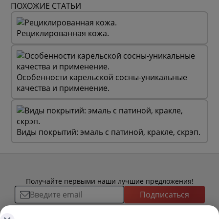
ПОХОЖИЕ СТАТЬИ
Рециклированная кожа.
Особенности карельской сосны-уникальные
качества и применение.
Виды покрытий: эмаль с патиной, кракле, скрэп.
Получайте первыми наши лучшие предложения!
Подписаться