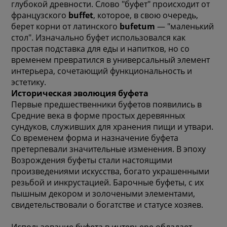
глубокой древности. Слово "буфет" происходит от
французского
buffet
, которое, в свою очередь,
берет корни от латинского
bufetum
— "маленький
стол". Изначально буфет использовался как
простая подставка для еды и напитков, но со
временем превратился в универсальный элемент
интерьера, сочетающий функциональность и
эстетику.
Историческая эволюция буфета
Первые предшественники буфетов появились в
Средние века в форме простых деревянных
сундуков, служивших для хранения пищи и утвари.
Со временем форма и назначение буфета
претерпевали значительные изменения. В эпоху
Возрождения буфеты стали настоящими
произведениями искусства, богато украшенными
резьбой и инкрустацией. Барочные буфеты, с их
пышным декором и золочеными элементами,
свидетельствовали о богатстве и статусе хозяев.
Использование буфета в интерьере обладает