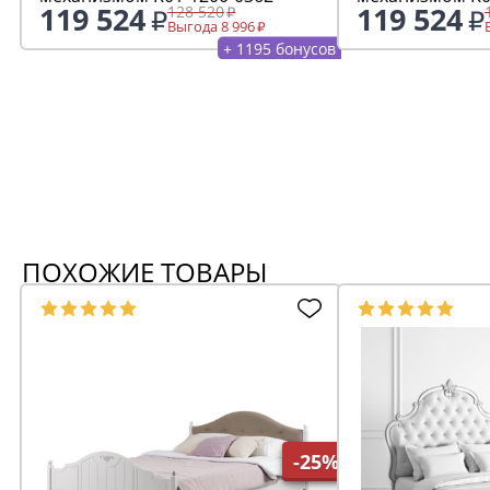
119 524
119 524
128 520
Выгода 8 996
+ 1195 бонусов
ПОХОЖИЕ ТОВАРЫ
-25%