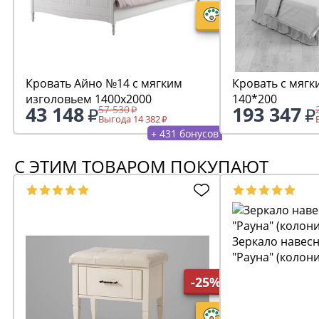
Кровать Айно №14 с мягким
Кровать с мягк
изголовьем 1400х2000
140*200
43 148
193 347
57 530
Выгода 14 382
+ 431 бонусов
С ЭТИМ ТОВАРОМ ПОКУПАЮТ
Зеркало навесн
"Рауна" (колон
-25%