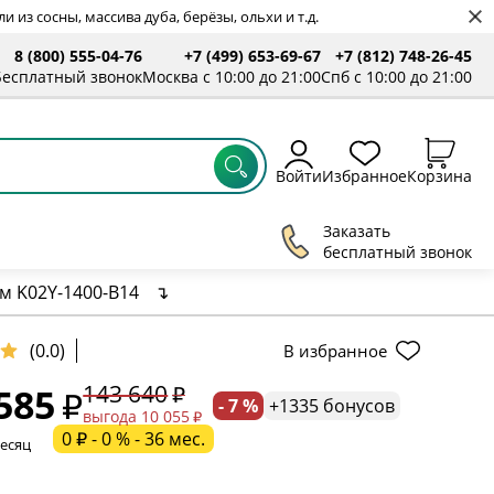
 из сосны, массива дуба, берёзы, ольхи и т.д.
8 (800) 555-04-76
+7 (499) 653-69-67
+7 (812) 748-26-45
ты
Бесплатный звонок
Москва с 10:00 до 21:00
Спб с 10:00 до 21:00
Войти
Избранное
Корзина
Заказать
бесплатный звонок
м K02Y-1400-B14
↴
ельное поле
(0.0)
В избранное
143 640
585
- 7 %
+1335 бонусов
ательное поле
выгода 10 055
0 ₽ - 0 % - 36 мес.
месяц
ательное поле