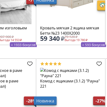
им изголовьем
Кровать мягкая 2 ящика мягкая
Бетти №23 1400Х2000
59 340
207 900
79 120
Выгода 14 553
Выгода 19 780
+ 1933 бонусов
+ 593 бонусов
ое в раме
Комод с ящиками (3.1.2) "Рауна"
иал)
221
-28%
Новинка
-27%