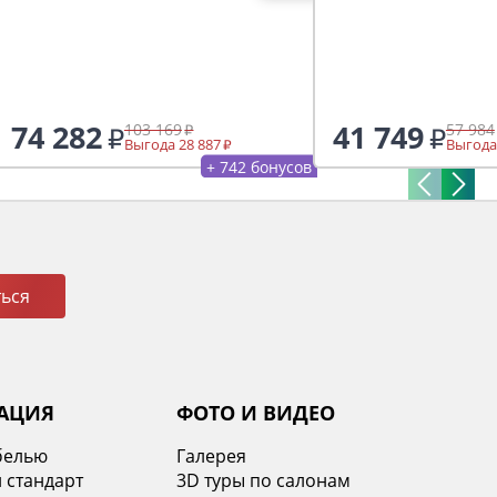
74 282
41 749
103 169
57 984
Выгода 28 887
Выгода
+ 742 бонусов
ься
АЦИЯ
ФОТО И ВИДЕО
белью
Галерея
 стандарт
3D туры по салонам