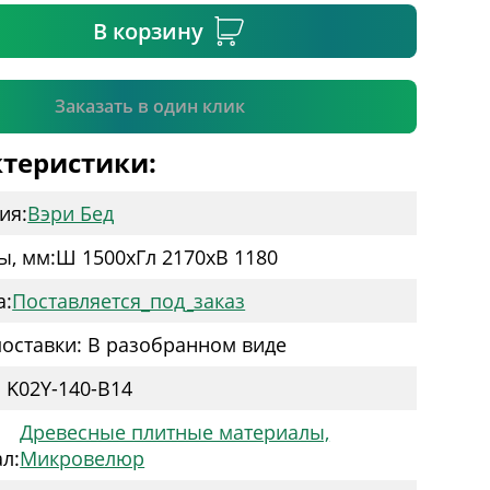
В корзину
Подтвердить
Заказать в один клик
теристики:
ия:
Вэри Бед
ы, мм:
Ш 1500
x
Гл 2170
x
В 1180
а:
Поставляется_под_заказ
оставки: В разобранном виде
: K02Y-140-B14
Древесные плитные материалы,
л:
Микровелюр