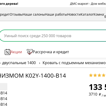
ого дерева!
ДМС-маркет - Дом мебели
кредит
Отзывы
Наши салоны
Наши работы
Новости
Каталог
Комна
Акции
Рассрочка и кредит
- двуспальные 1400
›
Кровать с подъемным механизмо
* обязат
ИЗМОМ K02Y-1400-B14
133 
* необяз
3710
/ 
* необяз