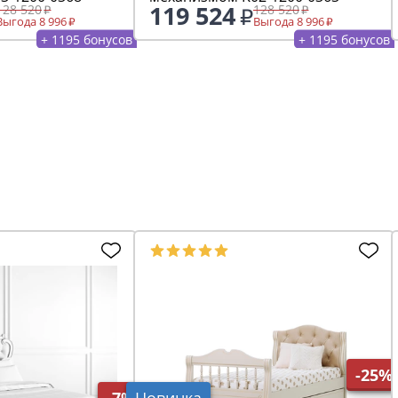
119 524
128 520
128 520
Выгода 8 996
Выгода 8 996
+ 1195 бонусов
+ 1195 бонусов
-25%
-7%
Новинка