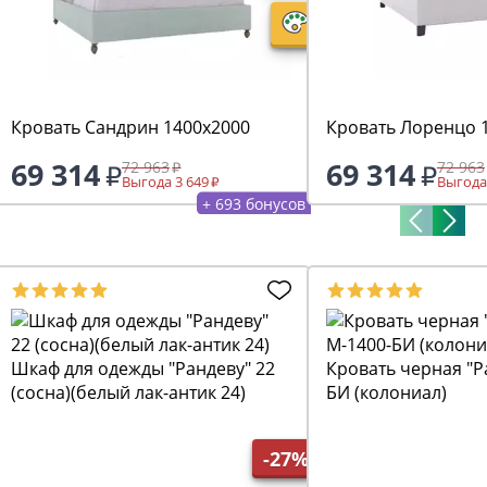
Кровать Сандрин 1400х2000
Кровать Лоренцо 
69 314
69 314
72 963
72 963
Выгода 3 649
Выгода
+ 693 бонусов
Шкаф для одежды "Рандеву" 22
Кровать черная "Р
(сосна)(белый лак-антик 24)
БИ (колониал)
-27%