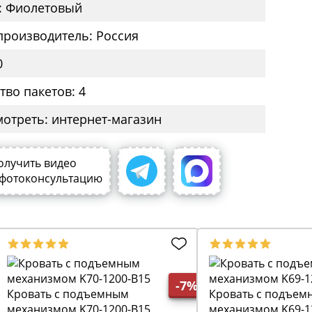
: Фиолетовый
производитель: Россия
0
тво пакетов: 4
мотреть: интернет-магазин
олучить видео
 фотоконсультацию
-7%
Кровать с подъемным
Кровать с подъем
механизмом K70-1200-B15
механизмом K69-1