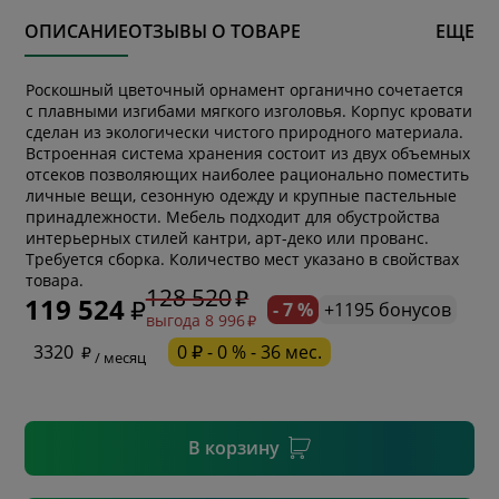
ОПИСАНИЕ
ОТЗЫВЫ О ТОВАРЕ
ЕЩЕ
Роскошный цветочный орнамент органично сочетается
с плавными изгибами мягкого изголовья. Корпус кровати
сделан из экологически чистого природного материала.
Встроенная система хранения состоит из двух объемных
отсеков позволяющих наиболее рационально поместить
личные вещи, сезонную одежду и крупные пастельные
принадлежности. Мебель подходит для обустройства
интерьерных стилей кантри, арт-деко или прованс.
* обязательное поле
Требуется сборка. Количество мест указано в свойствах
товара.
128 520
119 524
- 7 %
+1195 бонусов
выгода 8 996
* необязательное поле
3320
0 ₽ - 0 % - 36 мес.
/ месяц
* необязательное поле
В корзину