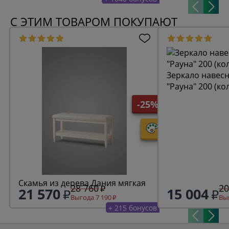
С ЭТИМ ТОВАРОМ ПОКУПАЮТ
Зеркало навесн
"Рауна" 200 (ко
-25%
Скамья из дерева Дания мягкая
28 760
20
21 570
15 004
Выгода 7 190
Выг
+ 215 бонусов