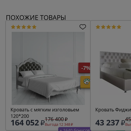
ПОХОЖИЕ ТОВАРЫ
-7%
Кровать с мягким изголовьем
Кровать Фиджи
120*200
176 400
45
164 052
43 237
Выгода 12 348
Выг
+ 1640 бонусов