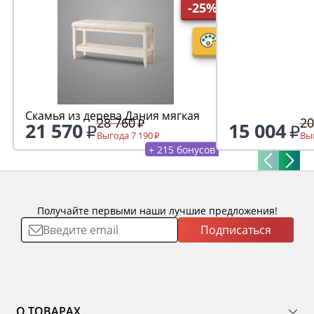
-25%
Скамья из дерева Дания мягкая
28 760
20
21 570
15 004
Выгода 7 190
Выг
+ 215 бонусов
Получайте первыми наши лучшие предложения!
Подписаться
О ТОВАРАХ