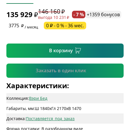
146 160
135 929
- 7 %
+1359 бонусов
выгода 10 231
* необязательное поле
3775
0 ₽ - 0 % - 36 мес.
/ месяц
* необязательное поле
В корзину
Подтвердить
Заказать в один клик
Характеристики:
Коллекция:
Вэри Бед
Габариты, мм:
Ш 1840
x
Гл 2170
x
В 1470
Доставка:
Поставляется_под_заказ
Форма поставки: В разобранном виде