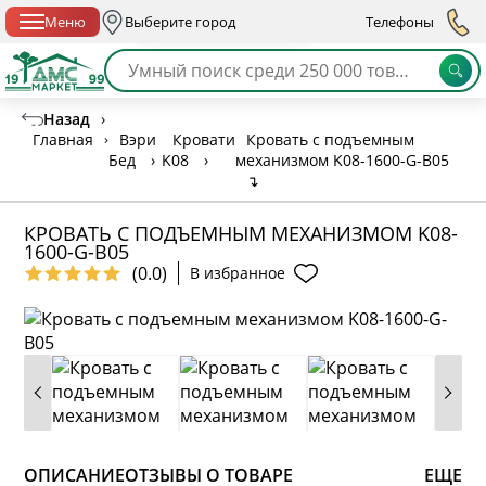
Спб с 10:00 до 21:00
Меню
Выберите город
Телефоны
Назад
›
Главная
›
Вэри
Кровати
Кровать с подъемным
Бед
›
K08
›
механизмом K08-1600-G-B05
↴
КРОВАТЬ С ПОДЪЕМНЫМ МЕХАНИЗМОМ K08-
1600-G-B05
(0.0)
В избранное
ОПИСАНИЕ
ОТЗЫВЫ О ТОВАРЕ
ЕЩЕ
* обязательное поле