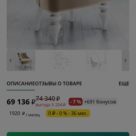
ОПИСАНИЕ
ОТЗЫВЫ О ТОВАРЕ
ЕЩЕ
* обязательное поле
74 340
69 136
- 7 %
+691 бонусов
выгода 5 204
* необязательное поле
1920
0 ₽ - 0 % - 36 мес.
/ месяц
* необязательное поле