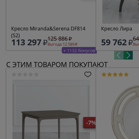
Кресло Miranda&Serena DF814
Кресло Лира
(S2)
125 886
64
113 297
59 762
Выгода 12 589
Выг
+ 1132 бонусов
С ЭТИМ ТОВАРОМ ПОКУПАЮТ
-7%