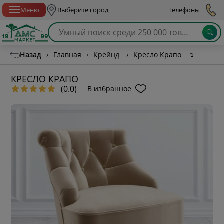
Спб с 10:00 до 21:00
Меню
Выберите город
Телефоны
Назад
›
Главная
›
Крейнд
›
Кресло Крапо
↴
КРЕСЛО КРАПО
(0.0)
В избранное