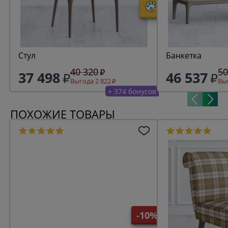
Стул
Банкетка
40 320
50
37 498
46 537
Выгода 2 822
Выг
+ 374 бонусов
ПОХОЖИЕ ТОВАРЫ
-10%