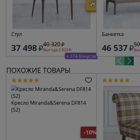
Стул
Банкетка
40 320
50
37 498
46 537
Выгода 2 822
Выг
+ 374 бонусов
ПОХОЖИЕ ТОВАРЫ
Кресло Miranda&Serena DF814
(S2)
-10%