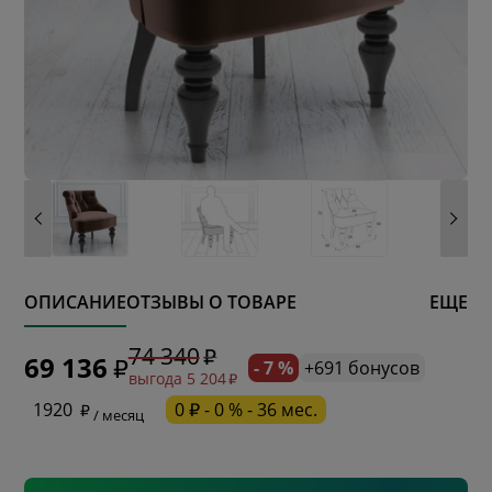
ОПИСАНИЕ
ОТЗЫВЫ О ТОВАРЕ
ЕЩЕ
* обязательное поле
74 340
69 136
- 7 %
+691 бонусов
выгода 5 204
* необязательное поле
1920
0 ₽ - 0 % - 36 мес.
/ месяц
* необязательное поле