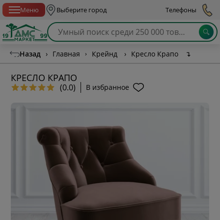
Спб с 10:00 до 21:00
Меню
Выберите город
Телефоны
Назад
›
Главная
›
Крейнд
›
Кресло Крапо
↴
КРЕСЛО КРАПО
(0.0)
В избранное