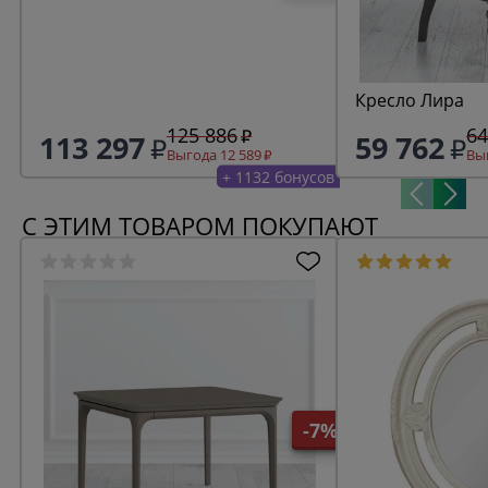
Кресло Лира
125 886
64
113 297
59 762
Выгода 12 589
Выг
+ 1132 бонусов
С ЭТИМ ТОВАРОМ ПОКУПАЮТ
-7%