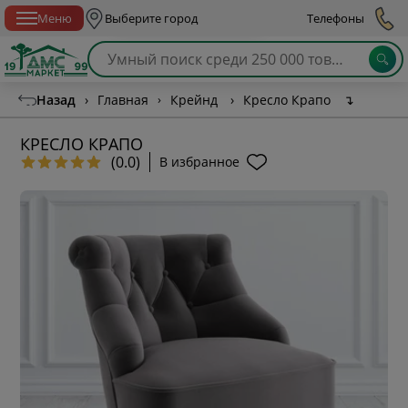
Спб с 10:00 до 21:00
Меню
Выберите город
Телефоны
Назад
›
Главная
›
Крейнд
›
Кресло Крапо
↴
КРЕСЛО КРАПО
(0.0)
В избранное