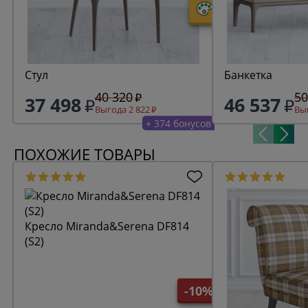
Стул
Банкетка
40 320
50
37 498
46 537
Выгода 2 822
Выг
+ 374 бонусов
ПОХОЖИЕ ТОВАРЫ
Кресло Miranda&Serena DF814
(S2)
-10%