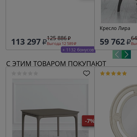
Кресло Лира
125 886
64
113 297
59 762
Выгода 12 589
Выг
+ 1132 бонусов
С ЭТИМ ТОВАРОМ ПОКУПАЮТ
-7%