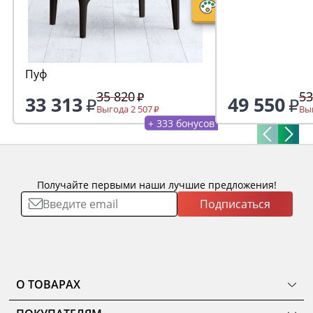
Пуф
35 820
53
33 313
49 550
Выгода 2 507
Выг
+ 333 бонусов
Получайте первыми наши лучшие предложения!
Подписаться
О ТОВАРАХ
ТОВАРЫ