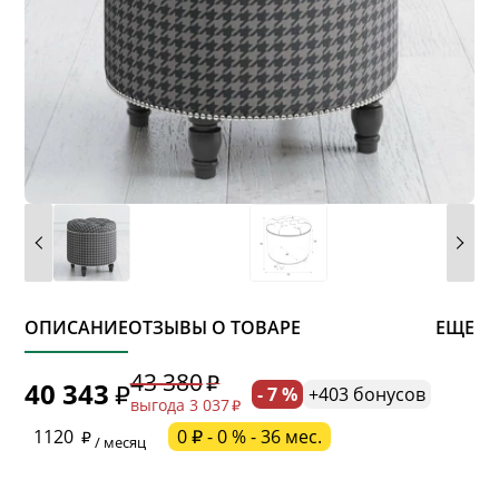
ОПИСАНИЕ
ОТЗЫВЫ О ТОВАРЕ
ЕЩЕ
43 380
40 343
- 7 %
+403 бонусов
выгода 3 037
* обязательное поле
1120
0 ₽ - 0 % - 36 мес.
/ месяц
* необязательное поле