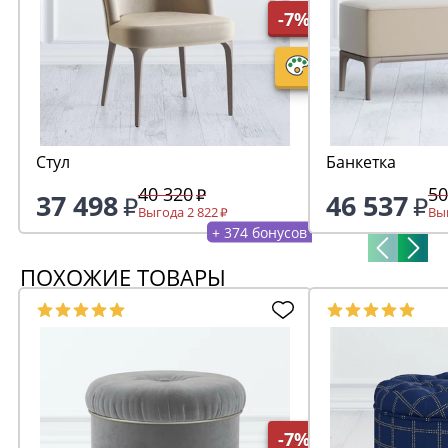
-7%
Стул
Банкетка
40 320
50
37 498
46 537
Выгода 2 822
Выг
+ 374 бонусов
ПОХОЖИЕ ТОВАРЫ
-7%