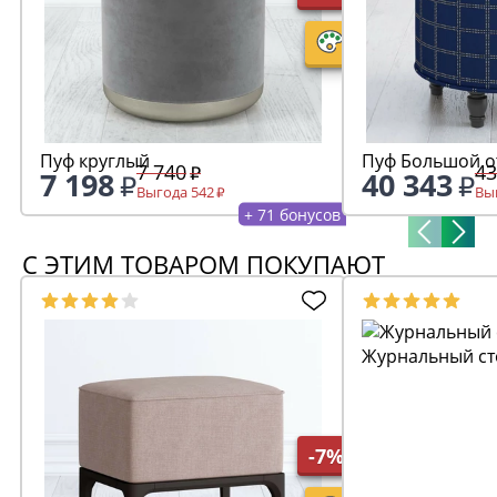
Пуф круглый
Пуф Большой 
7 740
43
7 198
40 343
Выгода 542
Выг
+ 71 бонусов
С ЭТИМ ТОВАРОМ ПОКУПАЮТ
Журнальный ст
-7%